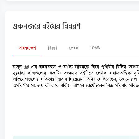
একনজরে বইয়ের বিবরণ
সারসংক্ষেপ
বিবরণ
লেখক
রিভিউ
রাসূল ﷺ-এর ঘটনাবহুল ও বর্ণাঢ্য জীবনকে ঘিরে পৃথিবীর বিভিন্ন ভাষায় অসংখ্য বই লিখিত হয়েছে। এ কথা সত্য যে, সর্বকালের সর্বশ্রেষ্ঠ মহামানব মুহাম্মাদ ﷺ-এর বহুমাত্রিক জীবনকে কেতাবি আয়তনে ফলিয়ে তোলা অত্যন্ত
দুঃসাধ্য কাজগুলোর একটি। বক্ষ্যমাণ বইটিতে লেখক সমাজতাত্ত্বিক দৃষ
অভিযোগগুলোর দাঁতভাঙা জবাব দিয়েছেন তিনি। দেখিয়েছেন, কোনোরূপ সহিংসতা 
অপরিসীম মমতায় কী করে নবিজি আগলে রেখেছিলেন নিজ পরিবার-পরিজন 