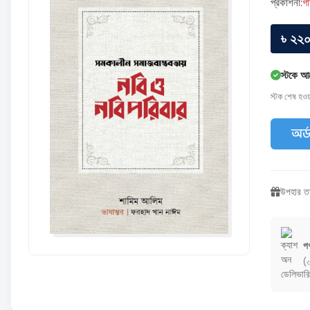
প্রকাশনী:
গা
৳ ২২
স্টকে আ
স্টক শেষ হও
অর্
উপহার তা
পণ
(৩