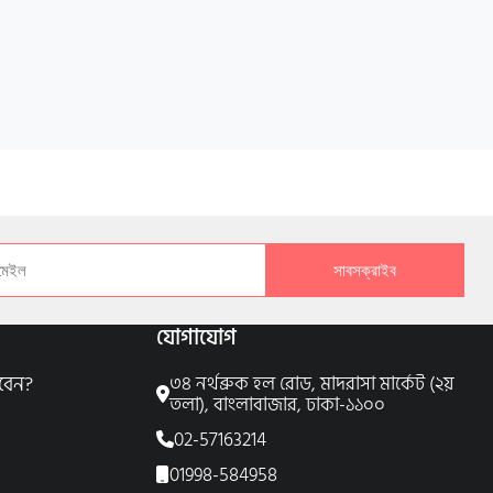
সাবসক্রাইব
যোগাযোগ
বেন?
৩৪ নর্থব্রুক হল রোড, মাদরাসা মার্কেট (২য়
তলা), বাংলাবাজার, ঢাকা-১১০০
02-57163214
01998-584958