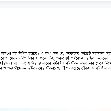
্টিকোণ থেকে নবিপরিবার সম্পর্কে কিছু গুরুত্বপূর্ণ পর্যবেক্ষণ হাজির করেছে
নয়; বরং শান্তিই ইসলামের মর্মবাণী। নবিজীবন আলোচনার ক্ষেত্রে নিঃসন্দেহে এটি 
ও অনুসারীদের—বইটিতে সেই জীবনালেখ্য চিত্রিত হয়েছে চৌকস ও গতিশীল ভাষ