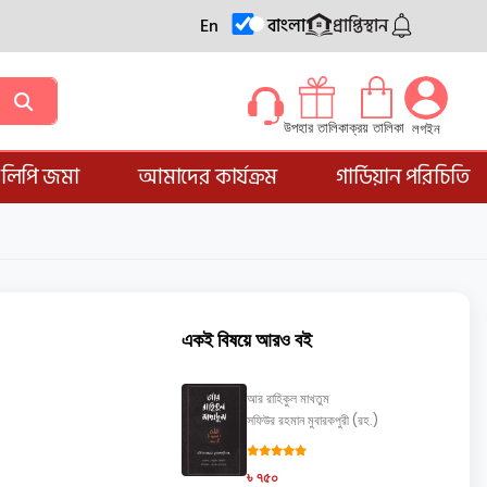
En
বাংলা
প্রাপ্তিস্থান
ক্রয় তালিকা
উপহার তালিকা
লগইন
্ডলিপি জমা
আমাদের কার্যক্রম
গার্ডিয়ান পরিচিতি
একই বিষয়ে আরও বই
আর রাহিকুল মাখতুম
সফিউর রহমান মুবারকপুরী (রহ.)
৳ ৭৫০