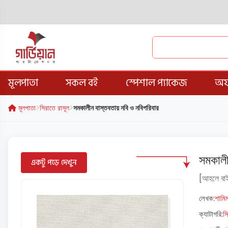
মূলপাতা
সকল বই
স্পেশাল প্যাকেজ
অফ
মূলপাতা
সিরাতে রাসূল
সমকালীন বাস্তবতায় নবি ও নবিপরিবার
সমকালী
একটু পড়ে দেখুন
[আহলে বাই
লেখক:
শামি
ক্যাটাগরি:
স