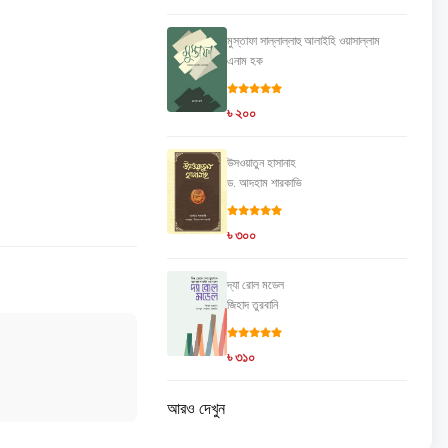
মুস্তাফা সাল্লাল্লাহু আলাইহি ওয়াসাল্লাম
এনাম হক
৳ ২০০
উসওয়াতুন হাসানাহ
ড. আদহাম শারকাভি
৳ ৩০০
দ্যা রোল মডেল
জিহাদ তুরবানি
৳ ৩১০
আরও দেখুন