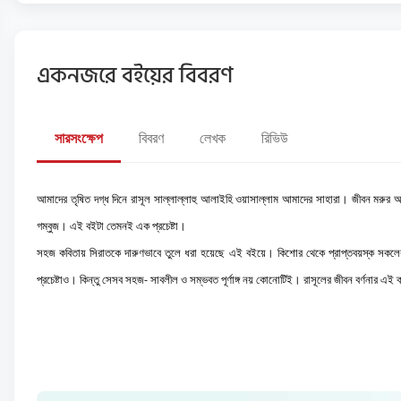
একনজরে বইয়ের বিবরণ
সারসংক্ষেপ
বিবরণ
লেখক
রিভিউ
আমাদের তৃষিত দগ্ধ দিনে রাসূল সাল্লাল্লাহু আলাইহি ওয়াসাল্লাম আমাদের সাহারা। জীবন মরুর আ
গম্বুজ। এই বইটা তেমনই এক প্রচেষ্টা।
সহজ কবিতায় সিরাতকে দারুণভাবে তুলে ধরা হয়েছে এই বইয়ে। কিশোর থেকে প্রাপ্তবয়স্ক সকলের জন্
প্রচেষ্টাও। কিন্তু সেসব সহজ- সাবলীল ও সম্ভবত পূর্ণাঙ্গ নয় কোনোটিই। রাসূলের জীবন বর্ণনার এই