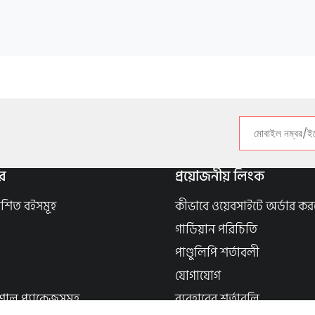
র
প্রয়োজনীয় লিংক
াশিত বইসমূহ
কীভাবে ওয়েবসাইটে অর্ডার কর
গার্ডিয়ান পরিচিতি
পাণ্ডুলিপি শর্তাবলী
যোগাযোগ
শাল প্যাকেজসমূহ
ব্যবহারের শর্তাবলি