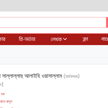
ার
প্রি-অর্ডার
ব্লগ
পাণ
লেখক
ফা সাল্লাল্লাহু আলাইহি ওয়াসাল্লাম
(হার্ডকভার)
াত]
ম হক
িরাতে রাসূল