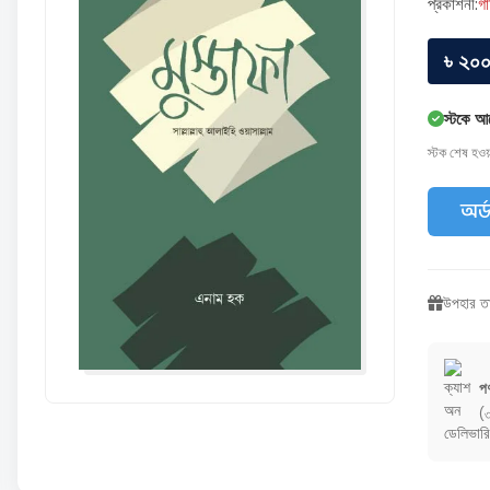
প্রকাশনী:
গা
৳ ২০
স্টকে আ
স্টক শেষ হও
অর্
উপহার তা
পণ
(৩