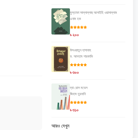
মুস্তাফা সাল্লাল্লাহু আলাইহি ওয়াসাল্লাম
এনাম হক
৳ ২০০
উসওয়াতুন হাসানাহ
ড. আদহাম শারকাভি
৳ ৩০০
দ্যা রোল মডেল
জিহাদ তুরবানি
৳ ৩১০
আরও দেখুন