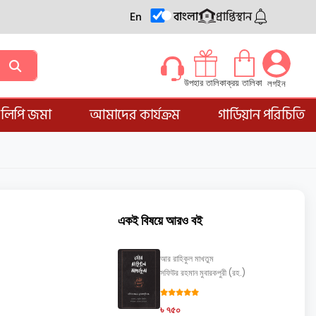
En
বাংলা
প্রাপ্তিস্থান
ক্রয় তালিকা
উপহার তালিকা
লগইন
্ডলিপি জমা
আমাদের কার্যক্রম
গার্ডিয়ান পরিচিতি
একই বিষয়ে আরও বই
আর রাহিকুল মাখতুম
সফিউর রহমান মুবারকপুরী (রহ.)
৳ ৭৫০