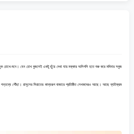
সুক চোখে-মনে। যেন চোখ বুজলেই একটু ছুঁয়ে দেখা যায় মক্কার অলিগলি হতে শুরু করে মদিনার সবুজ
গন্তব্যে পৌঁছা। রাসূলের সিরাতের কাব্যরূপ বাজারে প্রতিষ্ঠিত লেখকদেরও আছে। আছে ব্যতিক্রম