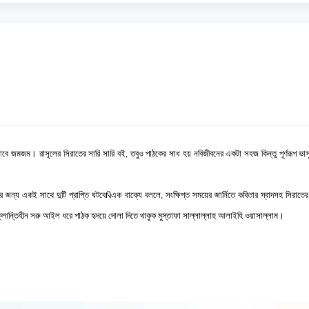
বে জমজম। রাসূলের সিরাতের সারি সারি বই, তবুও পাঠকের সাধ হয় নবিজীবনের একটা সহজ কিন্তু পূর্ণরূপ ভা
য একই সাথে দুটি প্রাপ্তি ঘটবেÑএক বাক্যে বললে, সংক্ষিপ্ত সময়ের জার্নিতে কবিতার স্বাদসহ সিরাতের 
 ক্লান্তিহীন সরু আইল ধরে পাঠক হৃদয়ে দোলা দিতে থাকুক মুস্তাফা সাল্লাল্লাহু আলাইহি ওয়াসাল্লাম।