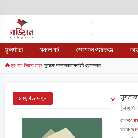
মূলপাতা
সকল বই
স্পেশাল প্যাকেজ
অফ
মূলপাতা
সিরাতে রাসূল
মুস্তাফা সাল্লাল্লাহু আলাইহি ওয়াসাল্লাম
মুস্তা
একটু পড়ে দেখুন
[কাব্য সির
লেখক:
এনা
ক্যাটাগরি:
স