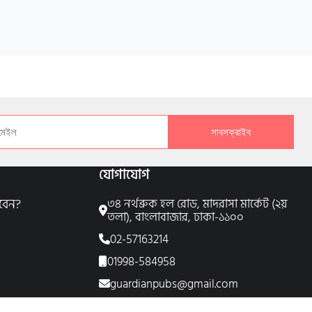
সাবসক্রাইব
যোগাযোগ
বেন?
৩৪ নর্থব্রুক হল রোড, মাদরাসা মার্কেট (২য়
তলা), বাংলাবাজার, ঢাকা-১১০০
02-57163214
01998-584958
guardianpubs@gmail.com