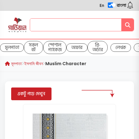
En
বাংলা
সকল
স্পেশাল
প্রি-
মূলপাতা
অফার
লেখক
বই
প্যাকেজ
অর্ডার
মূলপাতা
ইসলামি জীবন
Muslim Character
একটু পড়ে দেখুন