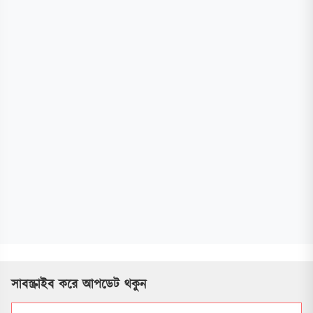
সাবস্ক্রাইব করে আপডেট থকুন