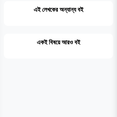
এই লেখকের অন্যান্য বই
একই বিষয়ে আরও বই