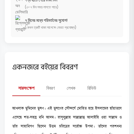
(৩-৭ দিন সময় লাগতে পারে)
৭ দিনের মধ্যে পরিবর্তনের সুযোগ!
(কেবল ত্রুটি থাকা সাপেক্ষে ফেরত প্রযোজ্য)
একনজরে বইয়ের বিবরণ
সারসংক্ষেপ
বিবরণ
লেখক
রিভিউ
আখলাক মুমিনের ভূষণ। এই ভূষণের সৌন্দর্যে মোহিত হয়ে ইসলামের ছাঁয়াতলে
এসেছে শত-সহস্র বনি আদম। রাসূলুল্লাহ সাল্লাল্লাহু আলাইহি ওয়া সাল্লাম ও
তাঁর সাহাবিগণ ছিলেন উত্তম চরিত্রের সর্বোচ্চ উপমা। তাঁদের পরশধন্য