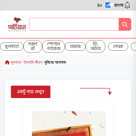
En
বাংলা
সকল
স্পেশাল
প্রি-
মূলপাতা
অফার
লেখক
বই
প্যাকেজ
অর্ডার
মূলপাতা
ইসলামি জীবন
মুমিনের আখলাক
একটু পড়ে দেখুন