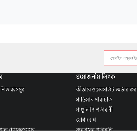
র
প্রয়োজনীয় লিংক
াশিত বইসমূহ
কীভাবে ওয়েবসাইটে অর্ডার কর
গার্ডিয়ান পরিচিতি
পাণ্ডুলিপি শর্তাবলী
যোগাযোগ
শাল প্যাকেজসমূহ
ব্যবহারের শর্তাবলি