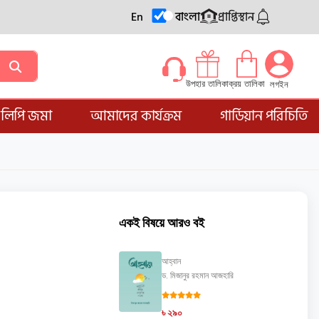
En
বাংলা
প্রাপ্তিস্থান
ক্রয় তালিকা
উপহার তালিকা
লগইন
্ডলিপি জমা
আমাদের কার্যক্রম
গার্ডিয়ান পরিচিতি
একই বিষয়ে আরও বই
আহ্বান
ড. মিজানুর রহমান আজহারি
৳ ২৯০