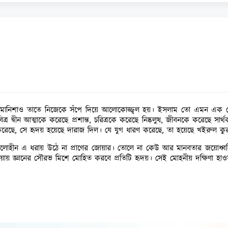
োর অমানিশাও তাতে নিজেকে সঁপে দিয়ে আলোকোজ্জ্বল হয়। ইসলাম তো এমন এক 
দ্বীন আত্মাকে করেছে প্রশান্ত, চরিত্রকে করেছে নিষ্কলুষ, জীবনকে করেছে সার
ছে, সে হৃদয় হয়েছে দারাজ দিল। যে যুগ ধারণ করেছে, তা হয়েছে খইরুল কুরুন 
লোহীন এ ধরায় উঠে না প্রাণের জোয়ার। তোলে না কেউ আর মানবতার জয়োধ্বনি। অধ
য়ায় জ্ঞানের সৌরভ মিশে মোহিত করবে প্রতিটি হৃদয়। সেই মোহনীয় দক্ষিণা হা