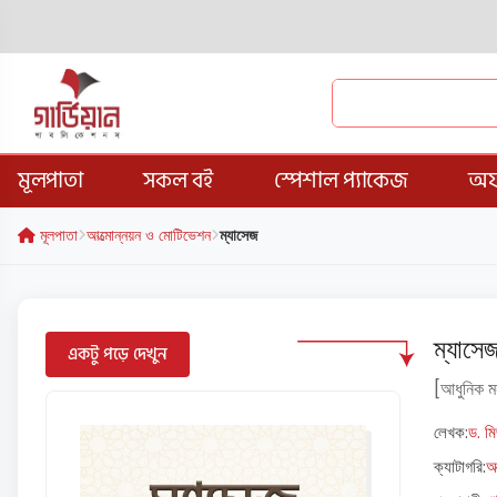
মূলপাতা
সকল বই
স্পেশাল প্যাকেজ
অফ
মূলপাতা
আত্মোন্নয়ন ও মোটিভেশন
ম্যাসেজ
ম্যাসে
একটু পড়ে দেখুন
[আধুনিক মন
লেখক:
ড. ম
ক্যাটাগরি:
আ