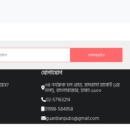
সাবসক্রাইব
যোগাযোগ
বেন?
৩৪ নর্থব্রুক হল রোড, মাদরাসা মার্কেট (২য়
তলা), বাংলাবাজার, ঢাকা-১১০০
02-57163214
01998-584958
guardianpubs@gmail.com