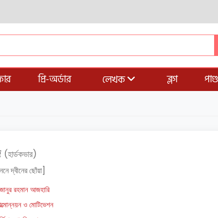
ার
প্রি-অর্ডার
ব্লগ
পাণ
লেখক
জ
(হার্ডকভার)
নে দ্বীনের ছোঁয়া]
িজানুর রহমান আজহারি
ত্মোন্নয়ন ও মোটিভেশন