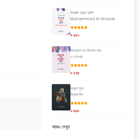
রিল্যাক্স অ্যান্ড হ্যাপি
Muhammad Al Ghazali
৳ ২৫০
সিক্রেটস অব ডিভাইন লাভ
এ হেলওয়া
৳ ২৭৫
প্রজন্ম ক্ষুধা
মিম্বার টিম
৳ ৩৩০
আরও দেখুন