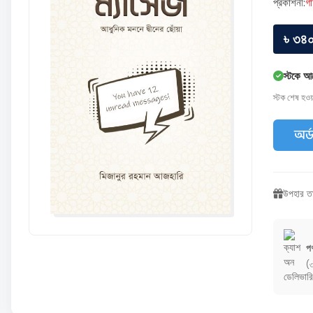
প্রকাশনী:
গা
৳ ৩৪
স্টকে আ
স্টক শেষ হও
অর্
উপহার তা
পণ
(৩