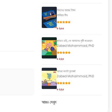
শিশুদের নামাজ শিক্ষা
গার্ডিয়ান টিম
৳ ২০০
জানতে চাই, কে আমাদের সৃষ্টি করেছেন
Zabed Mohammad, PhD
৳ ২২০
আমরা কতটা কৃতজ্ঞ!
Zabed Mohammad, PhD
৳ ২২০
আরও দেখুন