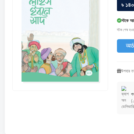
৳ ১৪০
স্টকে আ
স্টক শেষ হও
অর্
উপহার তা
পণ
(৩