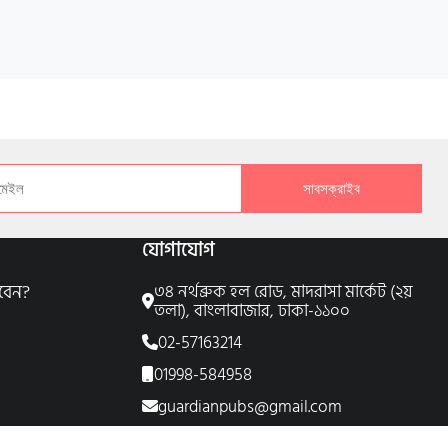
সাবসক্রাইব
যোগাযোগ
বেন?
৩৪ নর্থব্রুক হল রোড, মাদরাসা মার্কেট (২য়
তলা), বাংলাবাজার, ঢাকা-১১০০
02-57163214
01998-584958
guardianpubs@gmail.com