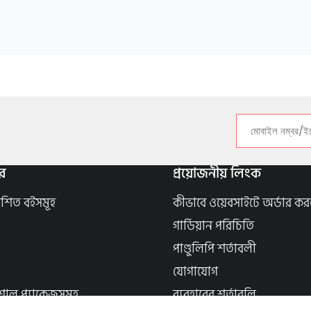
র
প্রয়োজনীয় লিংক
াশিত বইসমূহ
কীভাবে ওয়েবসাইটে অর্ডার কর
গার্ডিয়ান পরিচিতি
পাণ্ডুলিপি শর্তাবলী
যোগাযোগ
শাল প্যাকেজসমূহ
ব্যবহারের শর্তাবলি