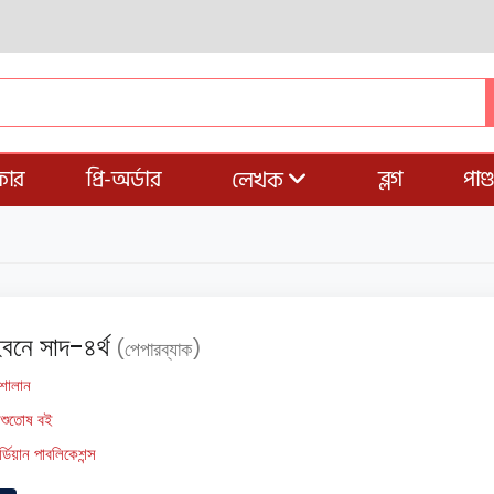
ার
প্রি-অর্ডার
ব্লগ
পাণ
লেখক
বনে সাদ-৪র্থ
(পেপারব্যাক)
 শালান
িশুতোষ বই
র্ডিয়ান পাবলিকেশন্স