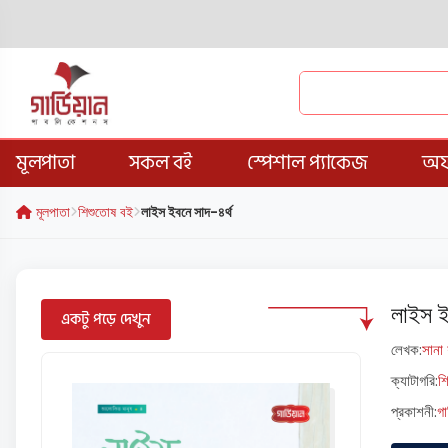
মূলপাতা
সকল বই
স্পেশাল প্যাকেজ
অফ
মূলপাতা
শিশুতোষ বই
লাইস ইবনে সাদ-৪র্থ
লাইস ই
একটু পড়ে দেখুন
লেখক:
সানা
ক্যাটাগরি:
শ
প্রকাশনী:
গা