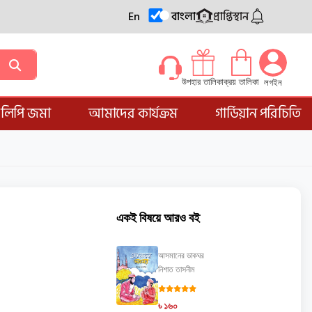
En
বাংলা
প্রাপ্তিস্থান
ক্রয় তালিকা
উপহার তালিকা
লগইন
্ডলিপি জমা
আমাদের কার্যক্রম
গার্ডিয়ান পরিচিতি
একই বিষয়ে আরও বই
আসমানের ডাকঘর
নিশাত তাসনীম
৳ ১৬০