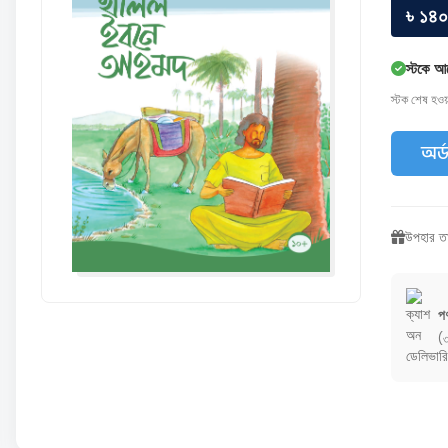
৳ ১৪০
স্টকে আ
স্টক শেষ হও
অর্
উপহার তা
পণ
(৩