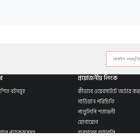
র
প্রয়োজনীয় লিংক
াশিত বইসমূহ
কীভাবে ওয়েবসাইটে অর্ডার কর
গার্ডিয়ান পরিচিতি
পাণ্ডুলিপি শর্তাবলী
যোগাযোগ
শাল প্যাকেজসমূহ
ব্যবহারের শর্তাবলি