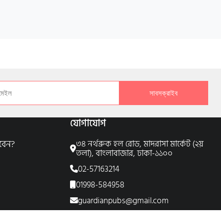
সাবসক্রাইব
যোগাযোগ
বেন?
৩৪ নর্থব্রুক হল রোড, মাদরাসা মার্কেট (২য়
তলা), বাংলাবাজার, ঢাকা-১১০০
02-57163214
01998-584958
guardianpubs@gmail.com