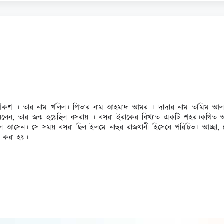
্ষণ ও চৌকশ । তার নাম খলিল। পিতার নাম আহমাদ আমর । দাদার নাম তামিম আল
ন, তার জন্ম হয়েছিল বসরায় । বসরা ইরাকের বিখ্যাত একটি শহর।কথিত আছে, আল
ে আসেন। সে সময় বসরা ছিল ইলমে নাহুর রাজধানী হিসেবে পরিচিত। আচ্ছা, 
া করা হয়।