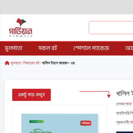
মূলপাতা
সকল বই
স্পেশাল প্যাকেজ
অফ
মূলপাতা
শিশুতোষ বই
খালিল ইবনে আহমদ- ৩য়
খালিল
একটু পড়ে দেখুন
লেখক:
সানা
ক্যাটাগরি:
শ
প্রকাশনী:
গা