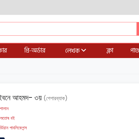
ার
প্রি-অর্ডার
ব্লগ
পাণ
লেখক
 ইবনে আহমদ- ৩য়
(পেপারব্যাক)
 শালান
িশুতোষ বই
র্ডিয়ান পাবলিকেশন্স