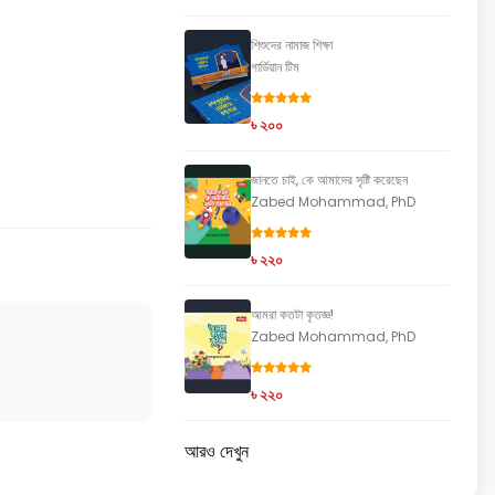
শিশুদের নামাজ শিক্ষা
গার্ডিয়ান টিম
৳ ২০০
জানতে চাই, কে আমাদের সৃষ্টি করেছেন
Zabed Mohammad, PhD
৳ ২২০
আমরা কতটা কৃতজ্ঞ!
Zabed Mohammad, PhD
৳ ২২০
আরও দেখুন