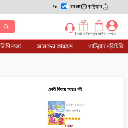
En
বাংলা
প্রাপ্তিস্থান
ক্রয় তালিকা
উপহার তালিকা
লগইন
্ডলিপি জমা
আমাদের কার্যক্রম
গার্ডিয়ান পরিচিতি
একই বিষয়ে আরও বই
আসমানের ডাকঘর
নিশাত তাসনীম
৳ ১৬০