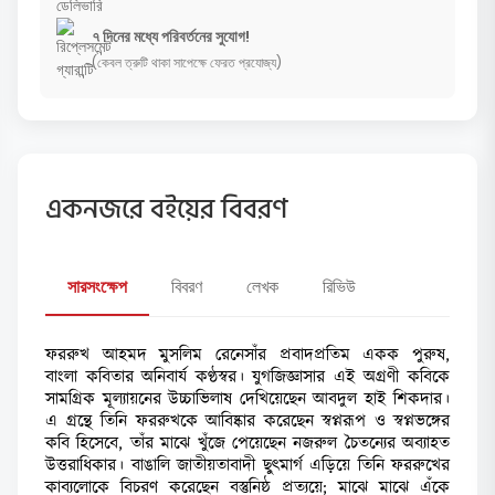
৭ দিনের মধ্যে পরিবর্তনের সুযোগ!
(কেবল ত্রুটি থাকা সাপেক্ষে ফেরত প্রযোজ্য)
একনজরে বইয়ের বিবরণ
সারসংক্ষেপ
বিবরণ
লেখক
রিভিউ
ফররুখ আহমদ মুসলিম রেনেসাঁর প্রবাদপ্রতিম একক পুরুষ,
বাংলা কবিতার অনিবার্য কণ্ঠস্বর। যুগজিজ্ঞাসার এই অগ্রণী কবিকে
সামগ্রিক মূল্যায়নের উচ্চাভিলাষ দেখিয়েছেন আবদুল হাই শিকদার।
এ গ্রন্থে তিনি ফররুখকে আবিষ্কার করেছেন স্বপ্নরূপ ও স্বপ্নভঙ্গের
কবি হিসেবে, তাঁর মাঝে খুঁজে পেয়েছেন নজরুল চৈতন্যের অব্যাহত
উত্তরাধিকার। বাঙালি জাতীয়তাবাদী ছুৎমার্গ এড়িয়ে তিনি ফররুখের
কাব্যলোকে বিচরণ করেছেন বস্তুনিষ্ঠ প্রত্যয়ে; মাঝে মাঝে এঁকে