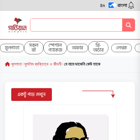
En
বাংলা
সকল
স্পেশাল
প্রি-
মূলপাতা
অফার
লেখক
বই
প্যাকেজ
অর্ডার
মূলপাতা
মুসলিম ব্যক্তিত্ব ও জীবনী
যে নামে ডাকেনি কেউ তাকে
একটু পড়ে দেখুন