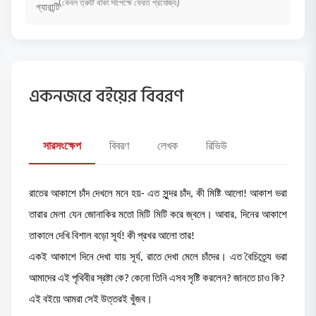
(কেবল ত্রুটি থাকা সাপেক্ষে ফেরত প্রযোজ্য)
একনজরে বইয়ের বিবরণ
সারসংক্ষেপ
বিবরণ
লেখক
রিভিউ
রাতের আকাশে চাঁদ দেখলে মনে হয়- এত সুন্দর চাঁদ, কী মিষ্টি আলো! আকাশ ভরা
তারার মেলা যেন জোনাকির মতো মিটি মিটি করে জ্বলে। আবার, দিনের আকাশে
তাকালে দেখি বিশাল বড়ো সূর্য! কী প্রখর আলো তার!
একই আকাশে দিনে দেখা যায় সূর্য, রাতে দেখা মেলে চাঁদের। এত বৈচিত্র্যে ভরা
আমাদের এই পৃথিবীর স্রষ্টা কে? কেনো তিনি এসব সৃষ্টি করলেন? জানতে চাও কি?
এই বইয়ে আমরা সেই উত্তরই খুঁজব।