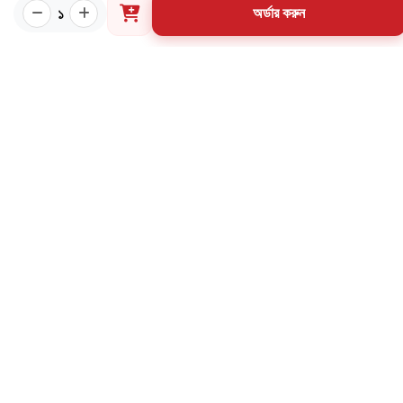
পাণ্ডুলিপি শর্তাবলী
১
অর্ডার করুন
যোগাযোগ
ব্যবহারের শর্তাবলি
মূল্য পরিশোধ পদ্ধতি
ডেলিভারি নীতি
পণ্য ফেরত ও পরিবর্তন নীতি
মূল্য ফেরতনীতি
গ্রাহক তথ্য সংরক্ষণ নীতি
যোগাযোগ
৩৪ নর্থব্রুক হল রোড, মাদরাসা মার্কেট (২য় তলা), বাংলাবাজার,
ঢাকা-১১০০
02-57163214
01998-584958