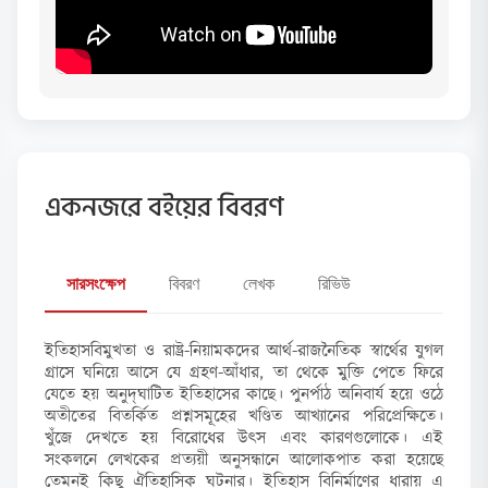
একনজরে বইয়ের বিবরণ
সারসংক্ষেপ
বিবরণ
লেখক
রিভিউ
ইতিহাসবিমুখতা ও রাষ্ট্র-নিয়ামকদের আর্থ-রাজনৈতিক স্বার্থের যুগল
গ্রাসে ঘনিয়ে আসে যে গ্রহণ-আঁধার, তা থেকে মুক্তি পেতে ফিরে
যেতে হয় অনুদ্‌ঘাটিত ইতিহাসের কাছে। পুনর্পাঠ অনিবার্য হয়ে ওঠে
অতীতের বিতর্কিত প্রশ্নসমূহের খণ্ডিত আখ্যানের পরিপ্রেক্ষিতে।
খুঁজে দেখতে হয় বিরোধের উৎস এবং কারণগুলোকে। এই
সংকলনে লেখকের প্রত্যয়ী অনুসন্ধানে আলোকপাত করা হয়েছে
তেমনই কিছু ঐতিহাসিক ঘটনার। ইতিহাস বিনির্মাণের ধারায় এ