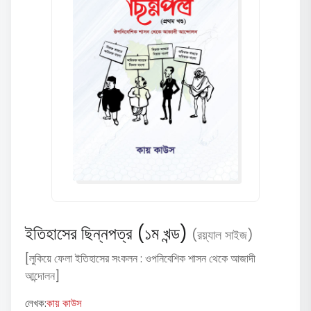
ইতিহাসের ছিন্নপত্র (১ম খন্ড)
(রয়্যাল সাইজ)
[লুকিয়ে ফেলা ইতিহাসের সংকলন : ওপনিবেশিক শাসন থেকে আজাদী
আন্দোলন]
লেখক:
কায় কাউস