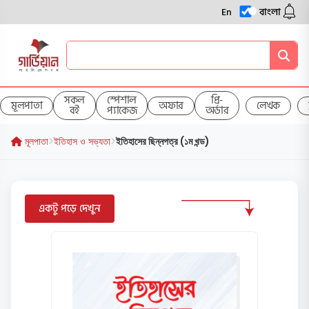
En
বাংলা
সকল
স্পেশাল
প্রি-
মূলপাতা
অফার
লেখক
বই
প্যাকেজ
অর্ডার
মূলপাতা
ইতিহাস ও সভ্যতা
ইতিহাসের ছিন্নপত্র (১ম খন্ড)
একটু পড়ে দেখুন