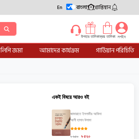
En
বাংলা
প্রাপ্তিস্থান
ক্রয় তালিকা
উপহার তালিকা
লগইন
্ডলিপি জমা
আমাদের কার্যক্রম
গার্ডিয়ান পরিচিতি
একই বিষয়ে আরও বই
জামায়াতে ইসলামীর আকিদা
আলী হাসান উসামা
৳ ৫২০
৳ ৬৫০