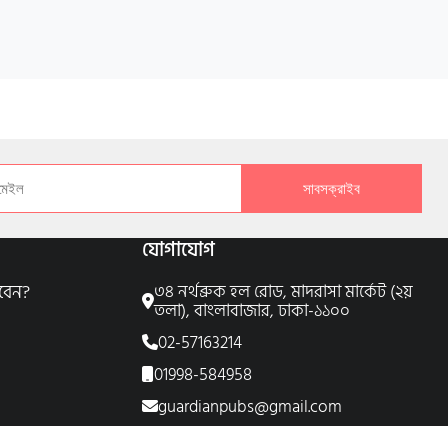
সাবসক্রাইব
যোগাযোগ
বেন?
৩৪ নর্থব্রুক হল রোড, মাদরাসা মার্কেট (২য়
তলা), বাংলাবাজার, ঢাকা-১১০০
02-57163214
01998-584958
guardianpubs@gmail.com