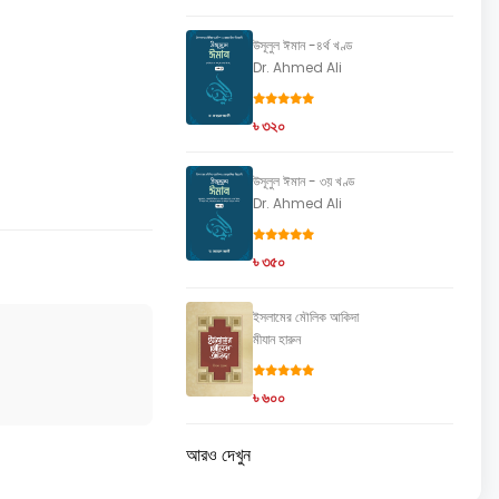
উসূলুল ঈমান -৪র্থ খণ্ড
Dr. Ahmed Ali
৳ ৩২০
উসূলুল ঈমান - ৩য় খণ্ড
Dr. Ahmed Ali
৳ ৩৫০
ইসলামের মৌলিক আকিদা
মীযান হারুন
৳ ৬০০
আরও দেখুন