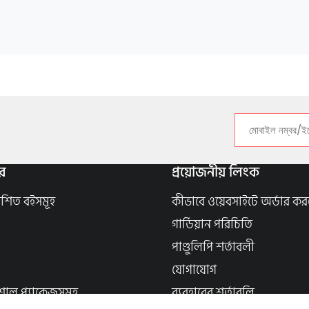
র
প্রয়োজনীয় লিংক
াশিত বইসমূহ
কীভাবে ওয়েবসাইটে অর্ডার কর
গার্ডিয়ান পরিচিতি
পাণ্ডুলিপি শর্তাবলী
যোগাযোগ
শাল প্যাকেজসমূহ
ব্যবহারের শর্তাবলি