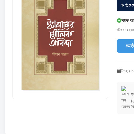
৳ ৬০
স্টকে আ
স্টক শেষ হও
অর্
উপহার তা
পণ
(৩