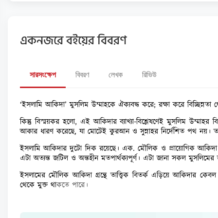
একনজরে বইয়ের বিবরণ
সারসংক্ষেপ
বিবরণ
লেখক
রিভিউ
‘ইসলামি আকিদা’ মুসলিম উম্মাহকে ঐক্যবদ্ধ করে; রক্ষা করে বিচ্ছিন্নতা
কিন্তু বিস্ময়কর হলো, এই আকিদার ব্যাখ্যা-বিশ্লেষণেই মুসলিম উম্মা
আকার ধারণ করেছে, যা মোটেই কুরআন ও সুন্নাহর নির্দেশিত পথ নয়। ত
ইসলামি আকিদার দুটো দিক রয়েছে। এক. মৌলিক ও প্রায়োগিক আকিদা
এটা অত্যন্ত জটিল ও অন্তহীন মতপার্থক্যপূর্ণ। এটা জানা সকল মুসলিমের
ইসলামের মৌলিক আকিদা গ্রন্থে তাত্ত্বিক বিতর্ক এড়িয়ে আকিদার কেব
থেকে মুক্ত থ
াকতে পারে।