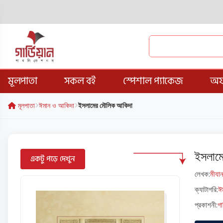
মূলপাতা
সকল বই
স্পেশাল প্যাকেজ
অফ
মূলপাতা
ঈমান ও আকিদা
ইসলামের মৌলিক আকিদা
ইসলাম
একটু পড়ে দেখুন
লেখক:
মীযান
ক্যাটাগরি:
ঈ
প্রকাশনী:
গা