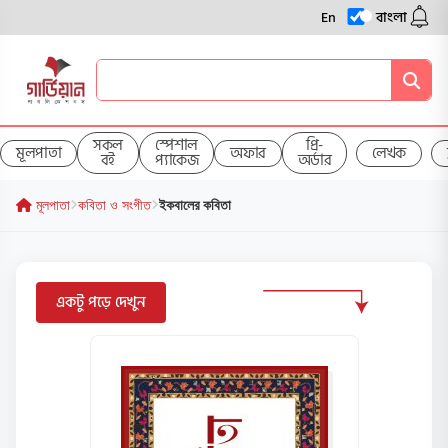
En
বাংলা
সকল
স্পেশাল
প্রি-
মূলপাতা
অফার
লেখক
বই
প্যাকেজ
অর্ডার
মূলপাতা
কবিতা ও সংগীত
ইকবালের কবিতা
একটু পড়ে দেখুন