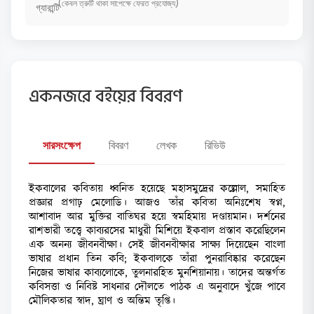
(কেবল ত্রুটি থাকা সাপেক্ষে ফেরত প্রযোজ্য)
একনজরে বইয়ের বিবরণ
সারসংক্ষেপ
বিবরণ
লেখক
রিভিউ
ইকবালের কবিতায় ধ্বনিত হয়েছে মহাসমুদ্রের কল্লোল, সমাহিত
প্রজ্ঞার প্রগাঢ় মেলোডি। আজও তাঁর কবিতা অনিঃশেষ স্বপ্ন,
আশাবাদ আর মুক্তির বাতিঘর হয়ে স্বমহিমায় দণ্ডায়মান। দর্শনের
রাশভারী তত্ত্বে কাব্যরসের মাধুরী মিশিয়ে ইকবাল প্রস্তাব করেছিলেন
এক অনন্য জীবনবীক্ষা। সেই জীবনবীক্ষার সাক্ষ্য দিয়েছেন বাংলা
ভাষার প্রধান তিন কবি; ইকবালকে তাঁরা পুনরাবিষ্কার করেছেন
নিজের ভাষার কাব্যলোকে, তুলনারহিত মুনশিয়ানায়। তাদের অন্তর্গত
কবিসত্তা ও নিবিষ্ট সাধনার দৌলতে পাঠক এ অনুবাদে খুঁজে পাবে
মৌলিকতার স্বাদ, ঘ্রাণ ও অন্তিম তৃপ্তি।