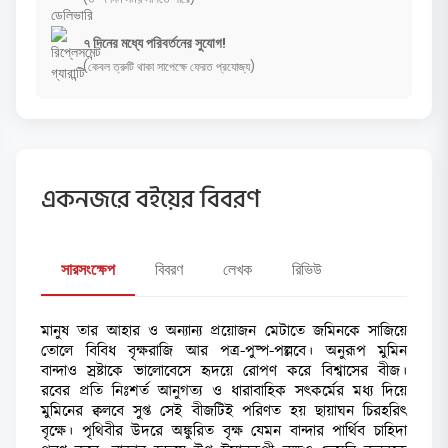
৭ দিনের মধ্যে পরিবর্তনের সুযোগ!
(কেবল ত্রুটি থাকা সাপেক্ষে ফেরত প্রযোজ্য)
একনজরে বইয়ের বিবরণ
সারসংক্ষেপ
বিবরণ
লেখক
রিভিউ
মানুষ তার আহার ও অন্যান্য প্রয়োজন মেটাতে জমিনকে সাজিয়ে
তোলে বিবিধ বৃক্ষরাজি আর পত্র-পুষ্প-পল্লবে। অনুরূপ মুমিন
বান্দাও স্রষ্টাকে ভালোবেসে হৃদয়ে রোপণ করে বিশ্বাসের বীজ।
রবের প্রতি নিঃশর্ত আনুগত্য ও ধারাবাহিক সৎকর্মের মধ্য দিয়ে
মুমিনের ক্বলবে সুপ্ত সেই বীজটিই পরিণত হয় ছায়াঘন চিরহরিৎ
বৃক্ষে। পৃথিবীর উদরে অঙ্কুরিত বৃক্ষ যেমন বান্দার পার্থিব চাহিদা