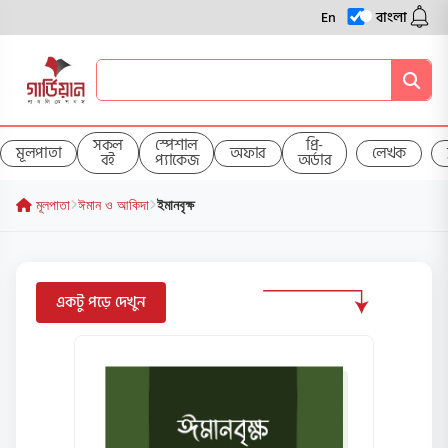
En
বাংলা
সকল
স্পেশাল
প্রি-
মূলপাতা
অফার
লেখক
বই
প্যাকেজ
অর্ডার
মূলপাতা
ঈমান ও আকিদা
ইমানবৃক্ষ
একটু পড়ে দেখুন