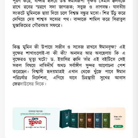
পূরণ করে, বান্দার হৃদয়ে উপ্ত ঈমানরূপী বৃক্ষও তেমনি ক্বলবকে
রাখে রবের স্মরণে সদা জাগরূক; সবুজ ও প্রাণবন্ত। যাবতীয়
সংকটে মুমিনকে ছায়া দিয়ে চলে বিশ্বস্ত বন্ধুর মতো। শির উঁচু করে
দেখিয়ে দেয় শাশ্বত সত্যের পথ। বান্দাকে শামিল করে সিরাতুল
মুস্তাকিমের গৌরবময় সফরে।
কিন্তু মুমিন কী উপায়ে সজীব ও সতেজ রাখবে ঈমানবৃক্ষ? এই
বৃক্ষের শাখাগুলোই-বা কী কী? অনাদর আর অবহেলায় কি এ
বৃক্ষেরও মৃত্যু ঘটে? ড. ইয়াসির ক্বাদি তাঁর এই বইটিতে সেই
সকল বিষয়ে নাতিদীর্ঘ অথচ সর্বাঙ্গীণ সুন্দর আলোচনা পেশ
করেছেন। বিশ্বাসী হৃদয়মাত্রই এখান থেকে খুঁজে পাবে ঈমান
পরিচর্যার নির্দেশনা, এগিয়ে যাবে চিরস্থায়ী সুখের আবাস
ফের
দাউসের দিকে।