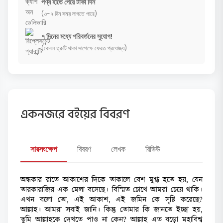
পণ্য হাতে পেয়ে টাকা দিন
(৩-৭ দিন সময় লাগতে পারে)
৭ দিনের মধ্যে পরিবর্তনের সুযোগ!
(কেবল ত্রুটি থাকা সাপেক্ষে ফেরত প্রযোজ্য)
একনজরে বইয়ের বিবরণ
সারসংক্ষেপ
বিবরণ
লেখক
রিভিউ
অন্ধকার রাতে আকাশের দিকে তাকালে বেশ মুগ্ধ হতে হয়, যেন
তারকারাজির এক মেলা বসেছে। বিস্মিত চোখে আমরা চেয়ে থাকি।
এখন বলো তো, এই আকাশ, এই জমিন কে সৃষ্টি করেছে?
আল্লাহ। আমরা সবাই জানি। কিন্তু তোমার কি জানতে ইচ্ছা হয়,
তুমি আল্লাহকে দেখতে পাও না কেন? আল্লাহ এত বড়ো মহাবিশ্ব