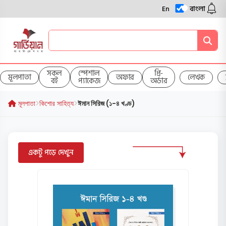
En
বাংলা
সকল
স্পেশাল
প্রি-
মূলপাতা
অফার
লেখক
বই
প্যাকেজ
অর্ডার
মূলপাতা
কিশোর সাহিত্য
ঈমান সিরিজ (১-৪ খণ্ড)
একটু পড়ে দেখুন