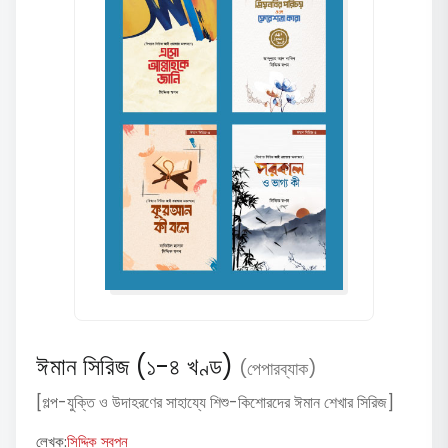
ঈমান সিরিজ (১-৪ খণ্ড)
(পেপারব্যাক)
[গল্প-যুক্তি ও উদাহরণের সাহায্যে শিশু-কিশোরদের ঈমান শেখার সিরিজ]
লেখক:
সিদ্দিক স্বপন