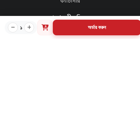
ক্যাটাগরি
প্রয়োজনীয় লিংক
১
অর্ডার করুন
কীভাবে ওয়েবসাইটে অর্ডার করবেন?
গার্ডিয়ান পরিচিতি
পাণ্ডুলিপি শর্তাবলী
যোগাযোগ
ব্যবহারের শর্তাবলি
মূল্য পরিশোধ পদ্ধতি
ডেলিভারি নীতি
পণ্য ফেরত ও পরিবর্তন নীতি
মূল্য ফেরতনীতি
গ্রাহক তথ্য সংরক্ষণ নীতি