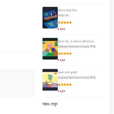
শিশুদের নামাজ শিক্ষা
গার্ডিয়ান টিম
৳ ২০০
জানতে চাই, কে আমাদের সৃষ্টি করেছেন
Zabed Mohammad, PhD
৳ ২২০
আমরা কতটা কৃতজ্ঞ!
Zabed Mohammad, PhD
৳ ২২০
আরও দেখুন