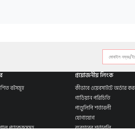
র
প্রয়োজনীয় লিংক
াশিত বইসমূহ
কীভাবে ওয়েবসাইটে অর্ডার কর
গার্ডিয়ান পরিচিতি
পাণ্ডুলিপি শর্তাবলী
যোগাযোগ
শাল প্যাকেজসমূহ
ব্যবহারের শর্তাবলি