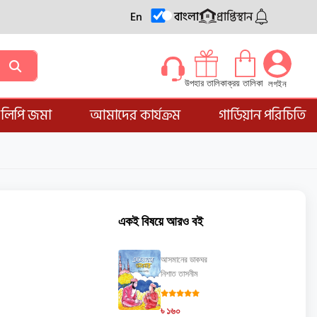
En
বাংলা
প্রাপ্তিস্থান
ক্রয় তালিকা
উপহার তালিকা
লগইন
্ডলিপি জমা
আমাদের কার্যক্রম
গার্ডিয়ান পরিচিতি
একই বিষয়ে আরও বই
আসমানের ডাকঘর
নিশাত তাসনীম
৳ ১৬০