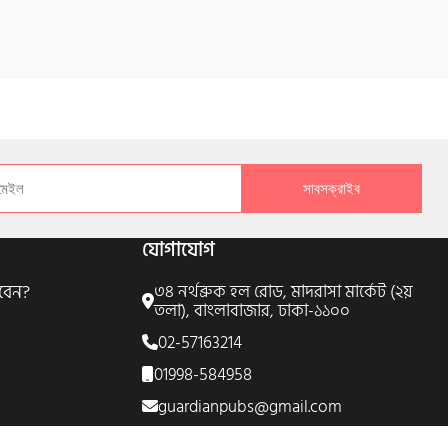
সাবসক্রাইব
যোগাযোগ
বেন?
৩৪ নর্থব্রুক হল রোড, মাদরাসা মার্কেট (২য়
তলা), বাংলাবাজার, ঢাকা-১১০০
02-57163214
01998-584958
guardianpubs@gmail.com