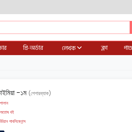
ার
প্রি-অর্ডার
ব্লগ
পাণ
লেখক
তাইমিয়া -১ম
(পেপারব্যাক)
 শালান
িশুতোষ বই
র্ডিয়ান পাবলিকেশন্স