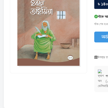
৳ ১৪০
স্টকে আ
স্টক শেষ হও
অর্
উপহার তা
পণ
(৩