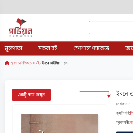
মূলপাতা
সকল বই
স্পেশাল প্যাকেজ
অফ
মূলপাতা
শিশুতোষ বই
ইবনে তাইমিয়া -১ম
ইবনে 
একটু পড়ে দেখুন
লেখক:
সানা
ক্যাটাগরি:
শ
প্রকাশনী:
গা