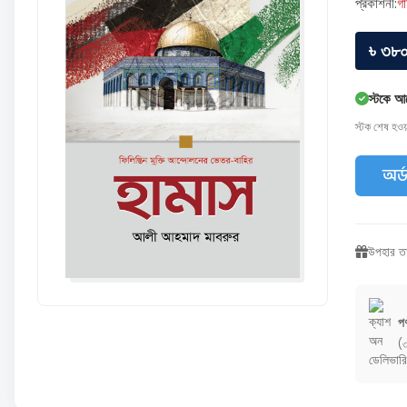
প্রকাশনী:
গা
৳ ৩৮
স্টকে আ
স্টক শেষ হও
অর্
উপহার তা
পণ
(৩