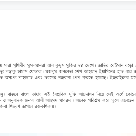
 দিয়ে সারা পৃথিবীর মুসলমানরা আল কুদুস মুক্তির স্বপ্ন দেখে। জাতির বেঈ
 আমৃত্যু লড়াকু হামাস যোদ্ধারা। মজলুম জননেতা শেখ আহমাদ ইয়াসিনের হাত ধরে 
ে অসংখ্য শাহাদাত এবং ত্যাগের নজরানা পেশ করতে হয়েছে। ইজরাইলের মতো ঘৃ
ুৎসু। বাস্তবে বাংলা ভাষায় এই বৈপ্লবিক মুক্তি আন্দোলন নিয়ে সেই অর্থে ক
খক ও অনুবাদক জনাব আলী আহমদ মাবরুর। অনেক পরিশ্রম করে তুলে এনেছেন হা
নো-বা শিহরণ জাগবে রক্তকণিকায়।