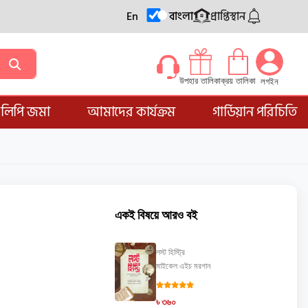
En
বাংলা
প্রাপ্তিস্থান
ক্রয় তালিকা
উপহার তালিকা
লগইন
্ডলিপি জমা
আমাদের কার্যক্রম
গার্ডিয়ান পরিচিতি
একই বিষয়ে আরও বই
লস্ট হিস্ট্রি
মাইকেল এইচ মরগান
৳ ৩৬০