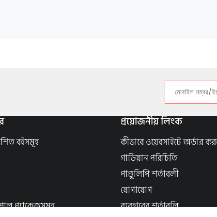
র
প্রয়োজনীয় লিংক
াশিত বইসমূহ
কীভাবে ওয়েবসাইটে অর্ডার কর
গার্ডিয়ান পরিচিতি
পাণ্ডুলিপি শর্তাবলী
যোগাযোগ
শাল প্যাকেজসমূহ
ব্যবহারের শর্তাবলি