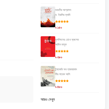
ভারতীয় আগ্রাসন
ড. ইয়াসির ক্বাদি
৳ ১৫০
মুসলিমদের চোখে ক্রুসেড
আমিন মালুফ
৳ ৩৮০
ট্র্যাজেডি অব হায়দারাবাদ
মীর লায়েক আলি
৳ ৪৮০
আরও দেখুন