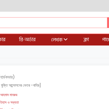
ার
প্রি-অর্ডার
ব্লগ
পাণ
লেখক
হার্ডকভার)
 মুক্তি আন্দোলনের ভেতর -বাহির]
আহমাদ মাবরুর
তিহাস ও সভ্যতা