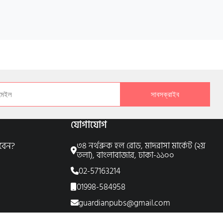
সাবসক্রাইব
যোগাযোগ
বেন?
৩৪ নর্থব্রুক হল রোড, মাদরাসা মার্কেট (২য়
তলা), বাংলাবাজার, ঢাকা-১১০০
02-57163214
01998-584958
guardianpubs@gmail.com