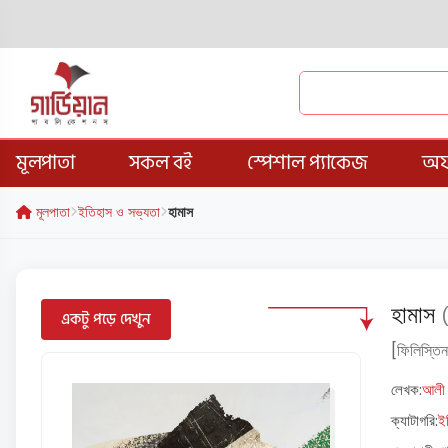
মূলপাতা
সকল বই
স্পেশাল প্যাকেজ
অফ
মূলপাতা
ইতিহাস ও সভ্যতা
হামাস
হামাস
(
একটু পড়ে দেখুন
[ফিলিস্তিন
লেখক:
আলী 
ক্যাটাগরি:
ই