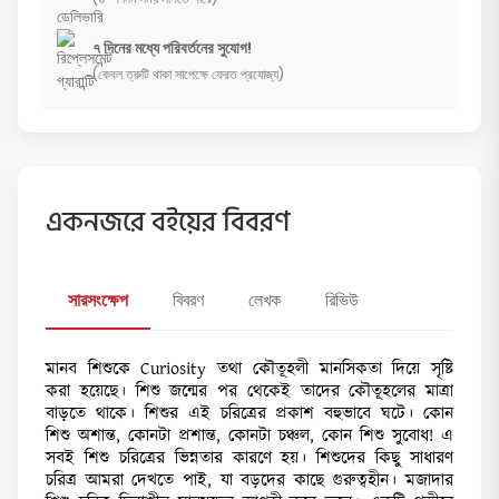
৭ দিনের মধ্যে পরিবর্তনের সুযোগ!
(কেবল ত্রুটি থাকা সাপেক্ষে ফেরত প্রযোজ্য)
একনজরে বইয়ের বিবরণ
সারসংক্ষেপ
বিবরণ
লেখক
রিভিউ
মানব শিশুকে Curiosity তথা কৌতূহলী মানসিকতা দিয়ে সৃষ্টি
করা হয়েছে। শিশু জন্মের পর থেকেই তাদের কৌতূহলের মাত্রা
বাড়তে থাকে। শিশুর এই চরিত্রের প্রকাশ বহুভাবে ঘটে। কোন
শিশু অশান্ত, কোনটা প্রশান্ত, কোনটা চঞ্চল, কোন শিশু সুবোধ! এ
সবই শিশু চরিত্রের ভিন্নতার কারণে হয়। শিশুদের কিছু সাধারণ
চরিত্র আমরা দেখতে পাই, যা বড়দের কাছে গুরুত্বহীন। মজাদার