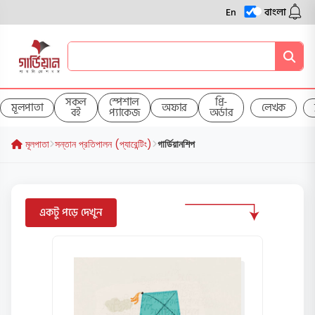
En
বাংলা
সকল
স্পেশাল
প্রি-
মূলপাতা
অফার
লেখক
বই
প্যাকেজ
অর্ডার
মূলপাতা
সন্তান প্রতিপালন (প্যারেন্টিং)
গার্ডিয়ানশিপ
একটু পড়ে দেখুন