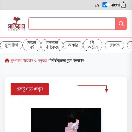
En
বাংলা
সকল
স্পেশাল
প্রি-
মূলপাতা
অফার
লেখক
বই
প্যাকেজ
অর্ডার
মূলপাতা
ইতিহাস ও সভ্যতা
ফিলিস্তিনের বুকে ইজরাইল
একটু পড়ে দেখুন