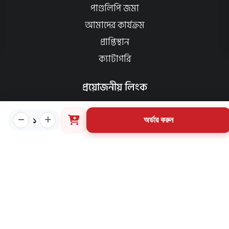
পাণ্ডলিপি জমা
আমাদের কার্যক্রম
প্রাপ্তিস্থান
ক্যাটাগরি
প্রয়োজনীয় লিংক
কীভাবে ওয়েবসাইটে অর্ডার করবেন?
১
অর্ডার করুন
গার্ডিয়ান পরিচিতি
পাণ্ডুলিপি শর্তাবলী
যোগাযোগ
ব্যবহারের শর্তাবলি
মূল্য পরিশোধ পদ্ধতি
ডেলিভারি নীতি
পণ্য ফেরত ও পরিবর্তন নীতি