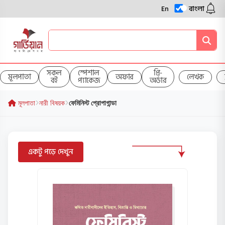
En
বাংলা
সকল
স্পেশাল
প্রি-
মূলপাতা
অফার
লেখক
বই
প্যাকেজ
অর্ডার
মূলপাতা
নারী বিষয়ক
ফেমিনিস্ট প্রোপাগান্ডা
একটু পড়ে দেখুন