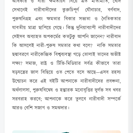
অধিকার ও নারী ক্ষমতায়ন নিয়ে এত মাতামাতি, খোদ
সেখানেই নারীবাদীদের কুরুচিপূর্ণ যৌনাচার, বর্ণবাদ,
পুরুষনিগ্রহ এবং ক্ষমতার বিকার সভ্যতা ও নৈতিকতার
যাবতীয় মাত্রা ছাপিয়ে গেছে। কিন্তু দুনিয়াব্যাপী নারীবাদীদের
সেইসব অব্যাহত অপকর্মের কতটুকু আপনি জানেন? নারীবাদ
কি আসলেই নারী-পুরুষ সমতার কথা বলে? নাকি সমতার
ছদ্মাবরণে নারীকেন্দ্রিক বিশ্বব্যবস্থা গড়ে তোলাই তাদের অভীষ্ট
লক্ষ্য? সমাজ, রাষ্ট্র ও টিভি-মিডিয়ার সর্বত্র কীভাবে তারা
ষড়যন্ত্রের জাল বিছিয়ে ওত পেতে বসে আছে—এসব রহস্য
উন্মোচন করে এই বইটি আপনাকে নারীবাদীদের প্রবঞ্চনা,
অর্থলালসা, পুরুষবিদ্বেষ ও হন্তারক মনোবৃত্তির দুর্লভ সব খবর
সরবরাহ করবে; আপনাকে করে তুলবে নারীবাদী সম্পর্কে
আরও বেশি সজাগ ও সমঝদার।