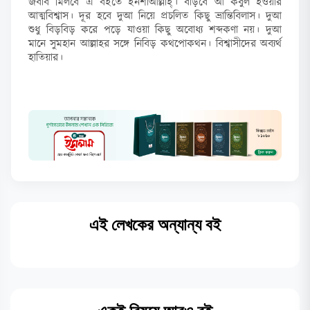
জবাব মিলবে এ বইতে ইনশাআল্লাহ্‌। বাড়বে আ কবুল হওয়ার
আত্মবিশ্বাস। দূর হবে দুআ নিয়ে প্রচলিত কিছু ভ্রান্তিবিলাস। দুআ
শুধু বিড়বিড় করে পড়ে যাওয়া কিছু অবোধ্য শব্দকণা নয়। দুআ
মানে সুমহান আল্লাহর সঙ্গে নিবিড় কথপোকথন। বিশ্বাসীদের অব্যর্থ
হাতিয়ার।
এই লেখকের অন্যান্য বই