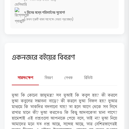
৭ দিনের মধ্যে পরিবর্তনের সুযোগ!
(কেবল ত্রুটি থাকা সাপেক্ষে ফেরত প্রযোজ্য)
একনজরে বইয়ের বিবরণ
সারসংক্ষেপ
বিবরণ
লেখক
রিভিউ
দুআ কি কোনো জাদুমন্ত্র? সব দুআই কি কবুল হয়? কী করলে
দুআ কবুলের সম্ভাবনা বাড়ে? কী করলে দুআ বিফল হয়? দুআর
মাধ্যমে কি তাকদির বদলানো যায়? তা হলে আগে থেকে সব লিখে
রাখার মানে কী? দুআ করতেও কি কিছু আদবকেতা মানা লাগে?
হামেশাই এই প্রশ্নগুলো আপনাকে পেয়ে বসে, তাই না? দুআ নিয়ে
আমাদের মনে যত প্রশ্ন আছে, সন্দেহ আছে, তার বেশিরভাগেরই