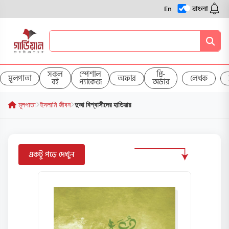
En
বাংলা
সকল
স্পেশাল
প্রি-
মূলপাতা
অফার
লেখক
বই
প্যাকেজ
অর্ডার
মূলপাতা
ইসলামি জীবন
দুআ বিশ্বাসীদের হাতিয়ার
একটু পড়ে দেখুন