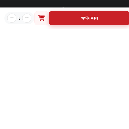
প্রয়োজনীয় লিংক
১
অর্ডার করুন
কীভাবে ওয়েবসাইটে অর্ডার করবেন?
গার্ডিয়ান পরিচিতি
পাণ্ডুলিপি শর্তাবলী
যোগাযোগ
ব্যবহারের শর্তাবলি
মূল্য পরিশোধ পদ্ধতি
ডেলিভারি নীতি
পণ্য ফেরত ও পরিবর্তন নীতি
মূল্য ফেরতনীতি
গ্রাহক তথ্য সংরক্ষণ নীতি
যোগাযোগ