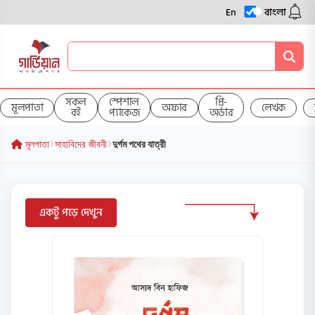
En
বাংলা
সকল
স্পেশাল
প্রি-
মূলপাতা
অফার
লেখক
বই
প্যাকেজ
অর্ডার
মূলপাতা
সাহাবিদের জীবনী
দুর্গম পথের যাত্রী
একটু পড়ে দেখুন