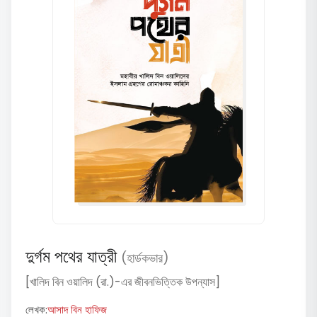
দুর্গম পথের যাত্রী
(হার্ডকভার)
[খালিদ বিন ওয়ালিদ (রা.)-এর জীবনভিত্তিক উপন্যাস]
লেখক:
আসাদ বিন হাফিজ