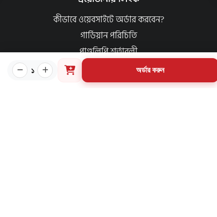
কীভাবে ওয়েবসাইটে অর্ডার করবেন?
গার্ডিয়ান পরিচিতি
পাণ্ডুলিপি শর্তাবলী
যোগাযোগ
১
অর্ডার করুন
ব্যবহারের শর্তাবলি
মূল্য পরিশোধ পদ্ধতি
ডেলিভারি নীতি
পণ্য ফেরত ও পরিবর্তন নীতি
মূল্য ফেরতনীতি
গ্রাহক তথ্য সংরক্ষণ নীতি
যোগাযোগ
৩৪ নর্থব্রুক হল রোড, মাদরাসা মার্কেট (২য় তলা), বাংলাবাজার,