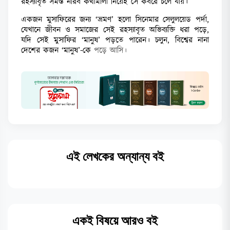
রহস্যাবৃত সমস্ত নীরব কথামালা নিয়েই সে কবরে চলে যায়।
একজন মুসাফিরের জন্য ‘ভ্রমণ’ হলো সিনেমার সেলুলয়েড পর্দা,
যেখানে জীবন ও সমাজের সেই রহস্যাবৃত অভিব্যক্তি ধরা পড়ে,
যদি সেই মুসাফির ‘মানুষ’ পড়তে পারেন। চলুন, বিশ্বের নানা
দেশের কজন ‘মানুষ’-কে
পড়ে আসি।
এই লেখকের অন্যান্য বই
একই বিষয়ে আরও বই