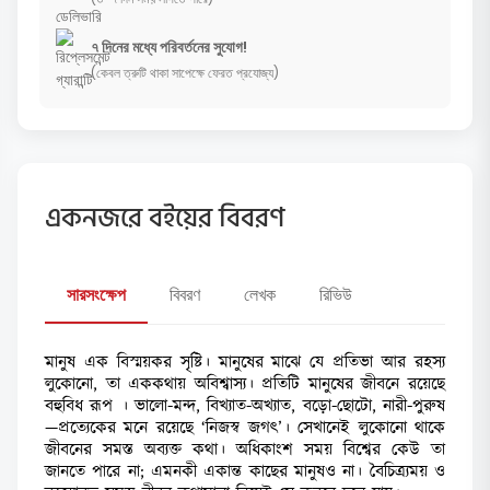
৭ দিনের মধ্যে পরিবর্তনের সুযোগ!
(কেবল ত্রুটি থাকা সাপেক্ষে ফেরত প্রযোজ্য)
একনজরে বইয়ের বিবরণ
সারসংক্ষেপ
বিবরণ
লেখক
রিভিউ
মানুষ এক বিস্ময়কর সৃষ্টি। মানুষের মাঝে যে প্রতিভা আর রহস্য
লুকোনো, তা এককথায় অবিশ্বাস্য। প্রতিটি মানুষের জীবনে রয়েছে
বহুবিধ রূপ । ভালো-মন্দ, বিখ্যাত-অখ্যাত, বড়ো-ছোটো, নারী-পুরুষ
—প্রত্যেকের মনে রয়েছে ‘নিজস্ব জগৎ’। সেখানেই লুকোনো থাকে
জীবনের সমস্ত অব্যক্ত কথা। অধিকাংশ সময় বিশ্বের কেউ তা
জানতে পারে না; এমনকী একান্ত কাছের মানুষও না। বৈচিত্র্যময় ও