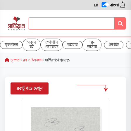
En
বাংলা
সকল
স্পেশাল
প্রি-
মূলপাতা
অফার
লেখক
বই
প্যাকেজ
অর্ডার
মূলপাতা
গল্প ও উপন্যাস
ধরণির পথে প্রান্তে
একটু পড়ে দেখুন