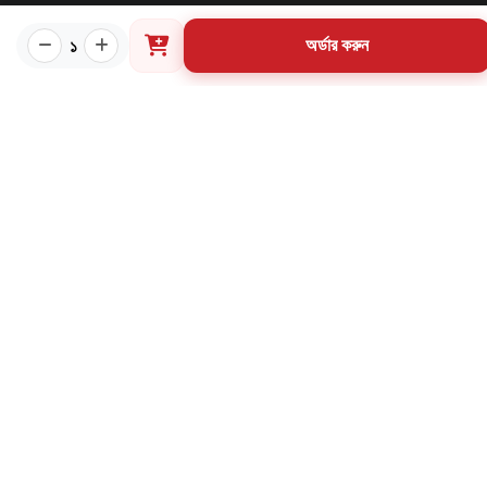
প্রয়োজনীয় লিংক
১
অর্ডার করুন
কীভাবে ওয়েবসাইটে অর্ডার করবেন?
গার্ডিয়ান পরিচিতি
পাণ্ডুলিপি শর্তাবলী
যোগাযোগ
ব্যবহারের শর্তাবলি
মূল্য পরিশোধ পদ্ধতি
ডেলিভারি নীতি
পণ্য ফেরত ও পরিবর্তন নীতি
মূল্য ফেরতনীতি
গ্রাহক তথ্য সংরক্ষণ নীতি
যোগাযোগ