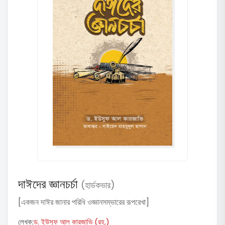
দাঈদের জ্ঞানচর্চা
(হার্ডকভার)
[একজন দাঈর জানার পরিধি ওজ্ঞানসম্ভারের রূপরেখা]
লেখক:
ড. ইউসুফ আল কারজাভি (রহ.)