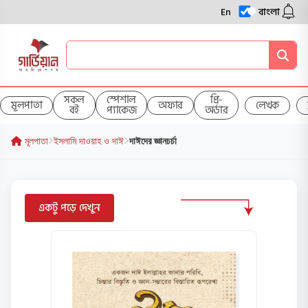
En
বাংলা
সকল
স্পেশাল
প্রি-
মূলপাতা
অফার
লেখক
বই
প্যাকেজ
অর্ডার
মূলপাতা
ইসলামি দাওয়াহ ও দাঈ
দাঈদের জ্ঞানচর্চা
একটু পড়ে দেখুন