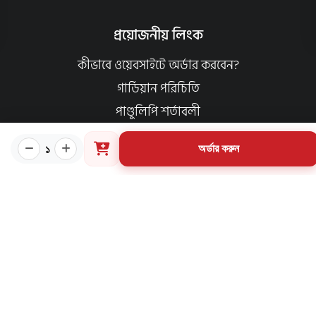
প্রয়োজনীয় লিংক
কীভাবে ওয়েবসাইটে অর্ডার করবেন?
গার্ডিয়ান পরিচিতি
পাণ্ডুলিপি শর্তাবলী
যোগাযোগ
১
অর্ডার করুন
ব্যবহারের শর্তাবলি
মূল্য পরিশোধ পদ্ধতি
ডেলিভারি নীতি
পণ্য ফেরত ও পরিবর্তন নীতি
মূল্য ফেরতনীতি
গ্রাহক তথ্য সংরক্ষণ নীতি
যোগাযোগ