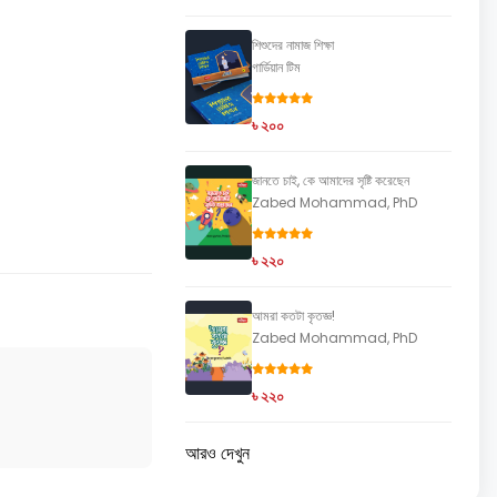
শিশুদের নামাজ শিক্ষা
গার্ডিয়ান টিম
৳ ২০০
জানতে চাই, কে আমাদের সৃষ্টি করেছেন
Zabed Mohammad, PhD
৳ ২২০
আমরা কতটা কৃতজ্ঞ!
Zabed Mohammad, PhD
৳ ২২০
আরও দেখুন