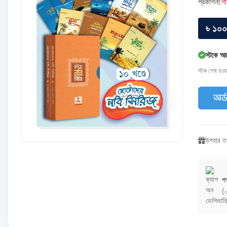
প্রকাশনী:
গা
৳ ১০
স্টকে আ
স্টক শেষ হও
অর্
উপহার তা
পণ
(৩