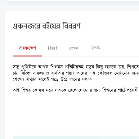
একনজরে বইয়ের বিবরণ
সারসংক্ষেপ
বিবরণ
লেখক
রিভিউ
সদ্য পৃথিবীতে আগত শিশুমন প্রতিনিয়তই নতুন কিছু জানতে চায়, শিখত
চায় বিভিন্ন সাফল্য ও ব্যর্থতার গল্প। তাদের এই কৌতূহল মেটানোর জ
শেখে। মিথ্যার সাথেই গড়ে উঠে তাদের সখ্যতা।
তাই শিশুর কোমল মনে সত্যকে ঢেলে দেওয়ার জন্য শিশুদের পাঠোপযোগী করে