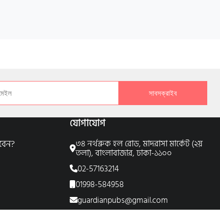
সাবসক্রাইব
যোগাযোগ
বেন?
৩৪ নর্থব্রুক হল রোড, মাদরাসা মার্কেট (২য়
তলা), বাংলাবাজার, ঢাকা-১১০০
02-57163214
01998-584958
guardianpubs@gmail.com