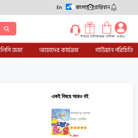
En
বাংলা
প্রাপ্তিস্থান
ক্রয় তালিকা
উপহার তালিকা
লগইন
্ডলিপি জমা
আমাদের কার্যক্রম
গার্ডিয়ান পরিচিতি
একই বিষয়ে আরও বই
আসমানের ডাকঘর
নিশাত তাসনীম
৳ ১৬০