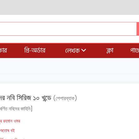
ার
প্রি-অর্ডার
ব্লগ
পাণ
লেখক
র নবি সিরিজ ১০ খন্ডে
(পেপারব্যাক)
র্ণিত নবিদের কাহিনি]
ুর রহমান ওমর
িশুতোষ বই