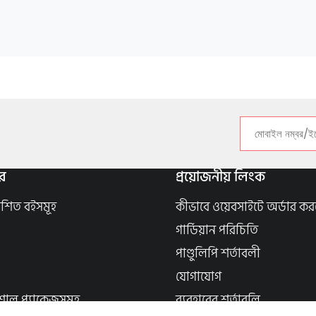
র
প্রয়োজনীয় লিংক
াশিত বইসমূহ
কীভাবে ওয়েবসাইটে অর্ডার কর
গার্ডিয়ান পরিচিতি
পাণ্ডুলিপি শর্তাবলী
যোগাযোগ
শাল প্যাকেজসমূহ
ব্যবহারের শর্তাবলি