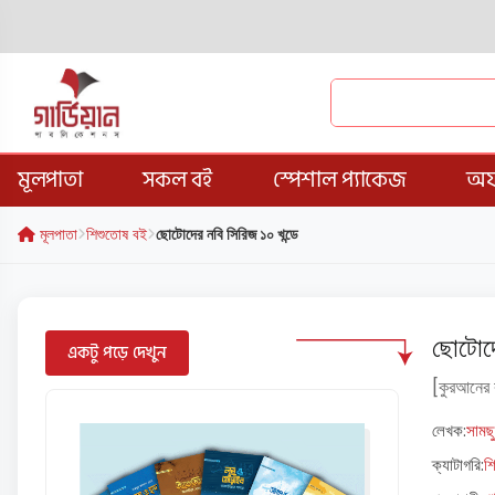
মূলপাতা
সকল বই
স্পেশাল প্যাকেজ
অফ
মূলপাতা
শিশুতোষ বই
ছোটোদের নবি সিরিজ ১০ খন্ডে
ছোটোদে
একটু পড়ে দেখুন
[কুরআনের ব
লেখক:
সামছ
ক্যাটাগরি:
শ