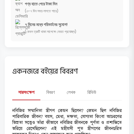
পণ্য হাতে পেয়ে টাকা দিন
(৩-৭ দিন সময় লাগতে পারে)
৭ দিনের মধ্যে পরিবর্তনের সুযোগ!
(কেবল ত্রুটি থাকা সাপেক্ষে ফেরত প্রযোজ্য)
একনজরে বইয়ের বিবরণ
সারসংক্ষেপ
বিবরণ
লেখক
রিভিউ
নবিজির সম্মানিতা স্ত্রীগণ কেমন ছিলেন? কেমন ছিল নবিজির
পারিবারিক জীবন? বয়স, মেধা, দক্ষতা, যোগ্যতা কিংবা আচরণের
ভিন্নতা সত্ত্বেও তাঁরা কীভাবে নবিজির জীবনকে পূর্ণতা ও প্রশান্তিতে
ভরিয়ে রেখেছিলেন? এই মহীয়সী পূত স্ত্রীগণের জীবনচরিত