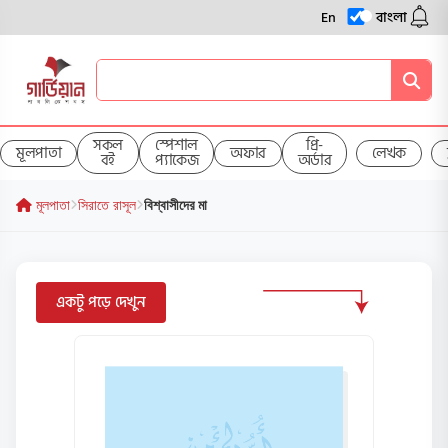
En
বাংলা
সকল
স্পেশাল
প্রি-
মূলপাতা
অফার
লেখক
বই
প্যাকেজ
অর্ডার
মূলপাতা
সিরাতে রাসূল
বিশ্বাসীদের মা
একটু পড়ে দেখুন