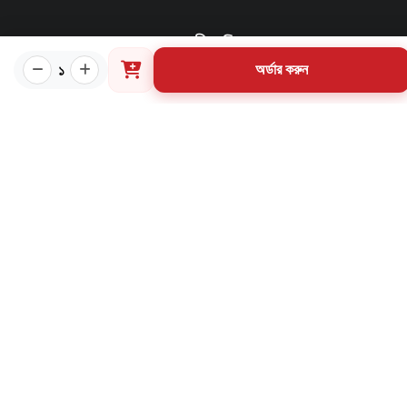
প্রয়োজনীয় লিংক
১
অর্ডার করুন
কীভাবে ওয়েবসাইটে অর্ডার করবেন?
গার্ডিয়ান পরিচিতি
পাণ্ডুলিপি শর্তাবলী
যোগাযোগ
ব্যবহারের শর্তাবলি
মূল্য পরিশোধ পদ্ধতি
ডেলিভারি নীতি
পণ্য ফেরত ও পরিবর্তন নীতি
মূল্য ফেরতনীতি
গ্রাহক তথ্য সংরক্ষণ নীতি
যোগাযোগ