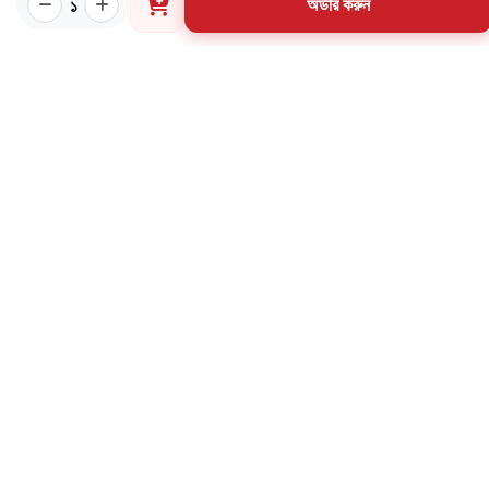
১
অর্ডার করুন
কীভাবে ওয়েবসাইটে অর্ডার করবেন?
গার্ডিয়ান পরিচিতি
পাণ্ডুলিপি শর্তাবলী
যোগাযোগ
ব্যবহারের শর্তাবলি
মূল্য পরিশোধ পদ্ধতি
ডেলিভারি নীতি
পণ্য ফেরত ও পরিবর্তন নীতি
মূল্য ফেরতনীতি
গ্রাহক তথ্য সংরক্ষণ নীতি
যোগাযোগ
৩৪ নর্থব্রুক হল রোড, মাদরাসা মার্কেট (২য় তলা), বাংলাবাজার,