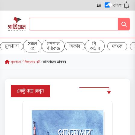
En
বাংলা
সকল
স্পেশাল
প্রি-
মূলপাতা
অফার
লেখক
বই
প্যাকেজ
অর্ডার
মূলপাতা
শিশুতোষ বই
আসমানের ডাকঘর
একটু পড়ে দেখুন