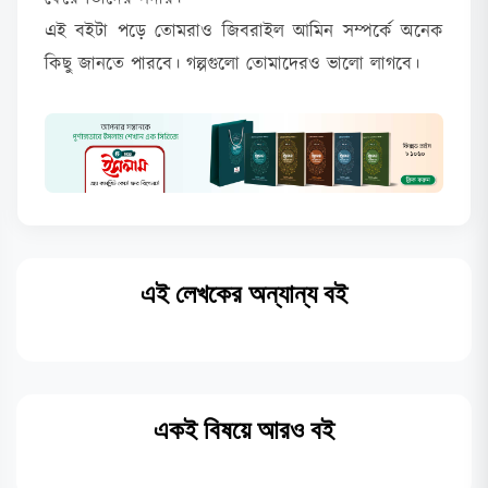
এই বইটা পড়ে তোমরাও জিবরাইল আমিন সম্পর্কে অনেক
কিছু জানতে পারবে। গল্পগুলো তোমাদেরও ভালো লাগবে।
এই লেখকের অন্যান্য বই
একই বিষয়ে আরও বই