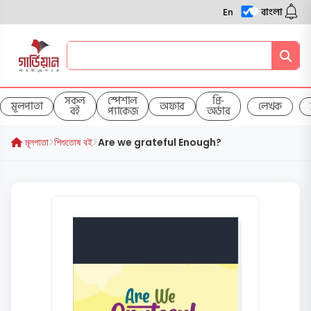
En
বাংলা
সকল
স্পেশাল
প্রি-
মূলপাতা
অফার
লেখক
বই
প্যাকেজ
অর্ডার
মূলপাতা
শিশুতোষ বই
Are we grateful Enough?