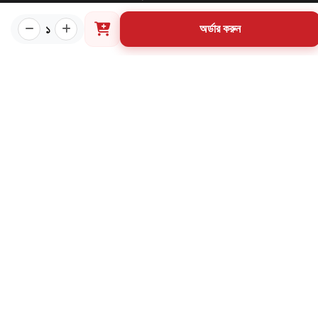
পাণ্ডুলিপি শর্তাবলী
১
অর্ডার করুন
যোগাযোগ
ব্যবহারের শর্তাবলি
মূল্য পরিশোধ পদ্ধতি
ডেলিভারি নীতি
পণ্য ফেরত ও পরিবর্তন নীতি
মূল্য ফেরতনীতি
গ্রাহক তথ্য সংরক্ষণ নীতি
যোগাযোগ
৩৪ নর্থব্রুক হল রোড, মাদরাসা মার্কেট (২য় তলা), বাংলাবাজার,
ঢাকা-১১০০
02-57163214
01998-584958