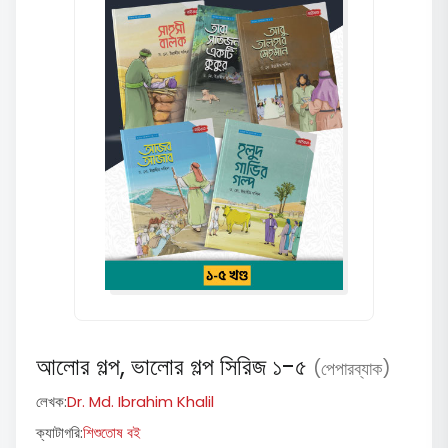
আলোর গল্প, ভালোর গল্প সিরিজ ১-৫
(পেপারব্যাক)
লেখক:
Dr. Md. Ibrahim Khalil
ক্যাটাগরি:
শিশুতোষ বই