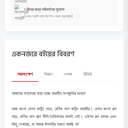
৭ দিনের মধ্যে পরিবর্তনের সুযোগ!
(কেবল ত্রুটি থাকা সাপেক্ষে ফেরত প্রযোজ্য)
একনজরে বইয়ের বিবরণ
সারসংক্ষেপ
বিবরণ
লেখক
রিভিউ
আমাদের সন্তানরা বড়ো হচ্ছে ভারতীয় সংস্কৃতির মধ্যে!
তারা বাংলা যেসব কার্টুন দেখে, বেশির ভাগ কার্টুন ভারতীয়। যেসব বাংলা গল্প
পড়ে, বেশির ভাগ গল্পে নীতি-নৈতিকতার বালাই নেই। এইসব গল্প তাদের এমন
কিছু শেখাচ্ছে, যা আমরা উপলব্ধি করতে পারছি না!