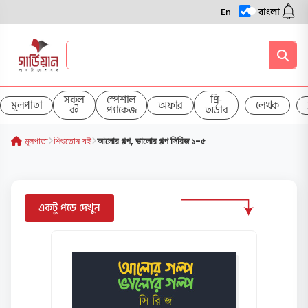
En
বাংলা
সকল
স্পেশাল
প্রি-
মূলপাতা
অফার
লেখক
বই
প্যাকেজ
অর্ডার
মূলপাতা
শিশুতোষ বই
আলোর গল্প, ভালোর গল্প সিরিজ ১-৫
একটু পড়ে দেখুন