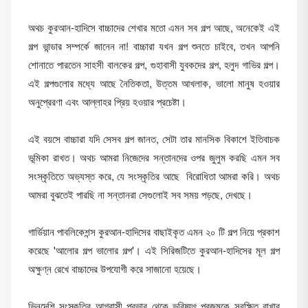
অথচ কুরআন-হাদিসে বাচ্চাদের শেখার মতো এমন সব গল্প আছে, অনেকেই এই
গল্প ভান্ডার সম্পর্কে জানেন না! বাচ্চারা যখন গল্প শুনতে চাইবে, তখন আপনি
শোনাতে পারতেন সাহসী বালকের গল্প, গুহাবাসী যুবকদের গল্প, হলুদ গাভির গল্প।
এই গল্পগুলোর মধ্যে আছে নৈতিকতা, উত্তম আখলাক, ভালো মানুষ হওয়ার
অনুপ্রেরণা এবং আল্লাহর প্রিয় হওয়ার প্রচেষ্টা।
এই বয়সে বাচ্চারা যদি সেসব গল্প জানত, সেটা তার মানসিক বিকাশে ইতিবাচক
ভূমিকা রাখত। অথচ আমরা নিজেদের সন্তানদের ওপর জুলুম করছি এমন সব
সংস্কৃতিতে অভ্যস্ত করে, যে সংস্কৃতির আছে বিরোধিতা আমরা করি। অথচ
আমরা বুঝতেই পারছি না সন্তানরা সেগুলোই সব সময় পড়ছে, দেখছে।
গার্ডিয়ান পাবলিকেশন্স কুরআন-হাদিসের বাছাইকৃত এমন ২০ টি গল্প নিয়ে প্রকাশ
করেছে 'আলোর গল্প ভালোর গল্প'। এই সিরিজটিতে কুরআন-হাদিসের মূল গল্প
অক্ষুণ্ন রেখে বাচ্চাদের উপযোগী করে সাজানো হয়েছে।
ভিনদেশি সংস্কৃতির আগ্রাসী প্রভাব থেকে ভবিষ্যৎ প্রজন্মকে সুরক্ষিত রাখার