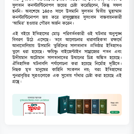
সুলতান কনস্ট্যান্টিনোপল জয়ের চেষ্টা করেছিলেন, কিন্তু সফল
হননি। অবশেষে ১৪৫৩ সালে উসমানি সুলতান দ্বিতীয় মুহাম্মাদ
কনস্ট্যান্টিনোপল জয় করে রাসূলুল্লাহর সুসংবাদ বাস্তবায়নকারী
‘আমির’ হওয়ার গৌরব অর্জন করেন।
এই বইয়ে ইতিহাসের মোড় পরিবর্তনকারী ওই ঘটনার অনুপুঙ্খ
বিবরণ উঠে এসেছে। তবে আলোচনার ধারাবাহিকতা রক্ষার্থে
আনাতোলিয়ায় উসমানি তুর্কিদের সালতানাত প্রতিষ্ঠার ইতিহাসও
তুলে ধরা হয়েছে। ক্ষয়িষ্ণু বাইজেন্টাইন সাম্রাজ্যের পতন এবং
উদীয়মান অটোমান সালতানাতের উত্থানের চিত্র অঙ্কিত হয়েছে।
ঐতিহাসিক ঘটনাবলি পর্যালোচনা করা হয়েছে নির্মোহ দৃষ্টিতে।
নিছক মৃত মানুষের কাহিনি সংকলন নয়; বরং ইতিহাসের
পুনরাবৃত্তির সূত্রগুলোকে এক সুতোয় গাঁথার চেষ্টা করা হয়েছে এই
গ্রন্
থে।