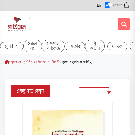
En
বাংলা
সকল
স্পেশাল
প্রি-
মূলপাতা
অফার
লেখক
বই
প্যাকেজ
অর্ডার
মূলপাতা
মুসলিম ব্যক্তিত্ব ও জীবনী
সুলতান মুহাম্মাদ ফাতিহ
একটু পড়ে দেখুন