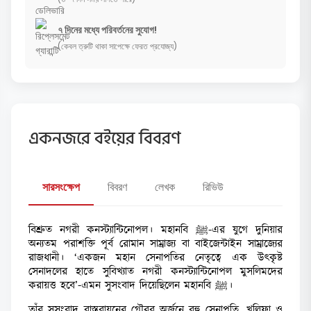
৭ দিনের মধ্যে পরিবর্তনের সুযোগ!
(কেবল ত্রুটি থাকা সাপেক্ষে ফেরত প্রযোজ্য)
একনজরে বইয়ের বিবরণ
সারসংক্ষেপ
বিবরণ
লেখক
রিভিউ
বিশ্রুত নগরী কনস্ট্যান্টিনোপল। মহানবি ﷺ-এর যুগে দুনিয়ার
অন্যতম পরাশক্তি পূর্ব রোমান সাম্রাজ্য বা বাইজেন্টাইন সাম্রাজ্যের
রাজধানী। ‘একজন মহান সেনাপতির নেতৃত্বে এক উৎকৃষ্ট
সেনাদলের হাতে সুবিখ্যাত নগরী কনস্ট্যান্টিনোপল মুসলিমদের
করায়ত্ত হবে’-এমন সুসংবাদ দিয়েছিলেন মহানবি ﷺ।
তাঁর সুসংবাদ বাস্তবায়নের গৌরব অর্জনে বহু সেনাপতি, খলিফা ও