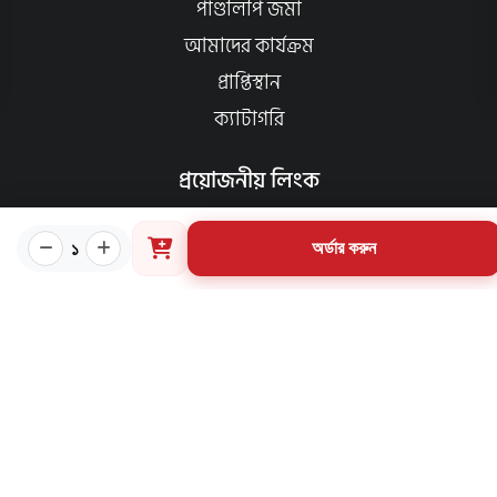
পাণ্ডলিপি জমা
আমাদের কার্যক্রম
প্রাপ্তিস্থান
ক্যাটাগরি
প্রয়োজনীয় লিংক
কীভাবে ওয়েবসাইটে অর্ডার করবেন?
১
অর্ডার করুন
গার্ডিয়ান পরিচিতি
পাণ্ডুলিপি শর্তাবলী
যোগাযোগ
ব্যবহারের শর্তাবলি
মূল্য পরিশোধ পদ্ধতি
ডেলিভারি নীতি
পণ্য ফেরত ও পরিবর্তন নীতি