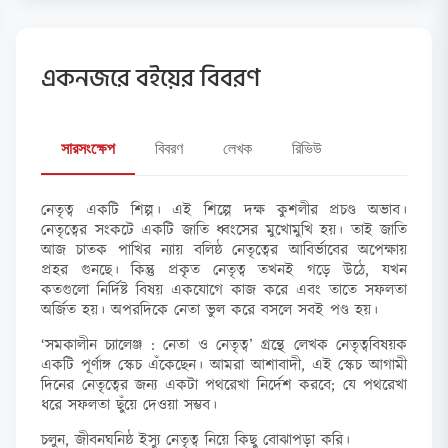
একনজরে বইয়ের বিবরণ
সারসংক্ষেপ
বিবরণ
লেখক
রিভিউ
নেতৃত্ব একটি শিল্প। এই শিল্পে দক্ষ কুশলীর প্রচণ্ড অভাব।
নেতৃত্বের সংকটে একটি জাতি ধ্বংসের মুখোমুখি হয়। তাই জাতি
আজ চাতক পাখির ন্যায় বলিষ্ঠ নেতৃত্বের আবির্ভাবের অপেক্ষায়
প্রহর গুনছে। কিন্তু প্রকৃত নেতৃত্ব তখনই গড়ে উঠে, যখন
কতগুলো নির্দিষ্ট বিষয় একযোগে কাজ করে এবং তাতে সফলতা
অর্জিত হয়। অপরদিকে নেতা ভুল করে বসলে সবই পণ্ড হয়।
‘সমকালীন চ্যালেঞ্জ : নেতা ও নেতৃত্ব’ গ্রন্থে লেখক নেতৃত্ববিষয়ক
একটি পূর্ণাঙ্গ স্কেচ এঁকেছেন। আমরা আশাবাদী, এই স্কেচ আগামী
দিনের নেতৃত্বের জন্য একটা পথরেখা নির্দেশ করবে; যে পথরেখা
ধরে সফলতা ছুঁয়ে দেওয়া সম্ভব।
চলুন, জীবনঘনিষ্ঠ ইস্যু নেতৃত্ব নিয়ে কিছু বোঝাপড়া করি।