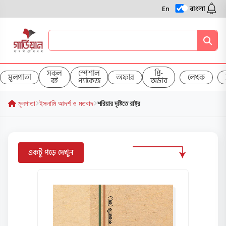
En
বাংলা
সকল
স্পেশাল
প্রি-
মূলপাতা
অফার
লেখক
বই
প্যাকেজ
অর্ডার
মূলপাতা
ইসলামি আদর্শ ও মতবাদ
শরিয়ার দৃষ্টিতে রাষ্ট্র
একটু পড়ে দেখুন