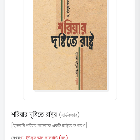
শরিয়ার দৃষ্টিতে রাষ্ট্র
(হার্ডকভার)
[ইসলামি শরিয়ার আলোকে একটি রাষ্ট্রের রূপরেখা]
লেখক:
ড. ইউসুফ আল কারজাভি (রহ.)