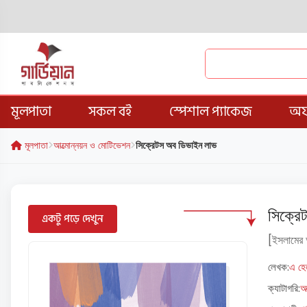
মূলপাতা
সকল বই
স্পেশাল প্যাকেজ
অফ
মূলপাতা
আত্মোন্নয়ন ও মোটিভেশন
সিক্রেটস অব ডিভাইন লাভ
সিক্র
একটু পড়ে দেখুন
[ইসলামের 
লেখক:
এ হে
ক্যাটাগরি:
আ