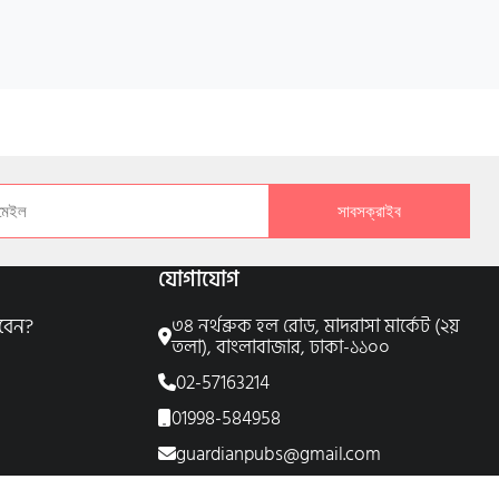
সাবসক্রাইব
যোগাযোগ
বেন?
৩৪ নর্থব্রুক হল রোড, মাদরাসা মার্কেট (২য়
তলা), বাংলাবাজার, ঢাকা-১১০০
02-57163214
01998-584958
guardianpubs@gmail.com