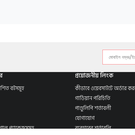
র
প্রয়োজনীয় লিংক
াশিত বইসমূহ
কীভাবে ওয়েবসাইটে অর্ডার কর
গার্ডিয়ান পরিচিতি
পাণ্ডুলিপি শর্তাবলী
যোগাযোগ
শাল প্যাকেজসমূহ
ব্যবহারের শর্তাবলি