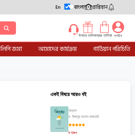
En
বাংলা
প্রাপ্তিস্থান
ক্রয় তালিকা
উপহার তালিকা
লগইন
্ডলিপি জমা
আমাদের কার্যক্রম
গার্ডিয়ান পরিচিতি
একই বিষয়ে আরও বই
আহ্বান
ড. মিজানুর রহমান আজহারি
৳ ২৯০