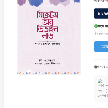
প্রকাশনী:
গা
৳ ২৭
স্টকে আ
স্টক শেষ হও
অর্
উপহার তা
পণ
(৩