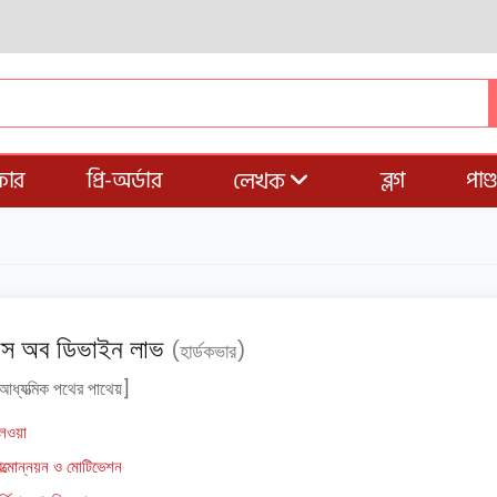
ার
প্রি-অর্ডার
ব্লগ
পাণ
লেখক
েটস অব ডিভাইন লাভ
(হার্ডকভার)
আধ্যত্মিক পথের পাথেয়]
লওয়া
ত্মোন্নয়ন ও মোটিভেশন