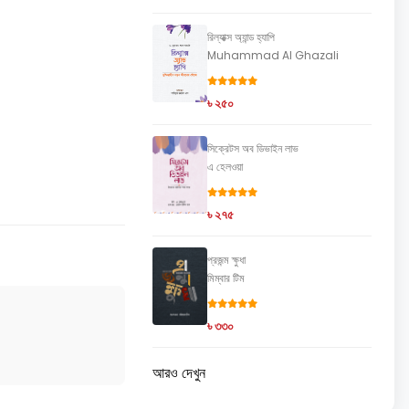
রিল্যাক্স অ্যান্ড হ্যাপি
Muhammad Al Ghazali
৳ ২৫০
সিক্রেটস অব ডিভাইন লাভ
এ হেলওয়া
৳ ২৭৫
প্রজন্ম ক্ষুধা
মিম্বার টিম
৳ ৩৩০
আরও দেখুন