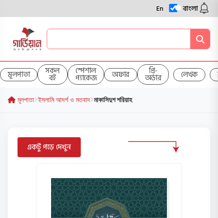
En
বাংলা
সকল
স্পেশাল
প্রি-
মূলপাতা
অফার
লেখক
বই
প্যাকেজ
অর্ডার
মূলপাতা
ইসলামি আদর্শ ও মতবাদ
মাকাসিদুশ শরিয়াহ
একটু পড়ে দেখুন