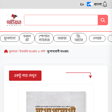
En
বাংলা
সকল
স্পেশাল
প্রি-
মূলপাতা
অফার
লেখক
বই
প্যাকেজ
অর্ডার
মূলপাতা
ইসলামি দাওয়াহ ও দাঈ
যুগোপযোগী দাওয়াহ
একটু পড়ে দেখুন