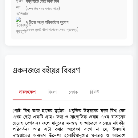
পণ্য হাতে পেয়ে টাকা দিন
(৩-৭ দিন সময় লাগতে পারে)
৭ দিনের মধ্যে পরিবর্তনের সুযোগ!
(কেবল ত্রুটি থাকা সাপেক্ষে ফেরত প্রযোজ্য)
একনজরে বইয়ের বিবরণ
সারসংক্ষেপ
বিবরণ
লেখক
রিভিউ
গোটা বিশ্ব আজ হাতের মুঠোয়। প্রযুক্তির উন্নয়নের ফলে বিশ্ব যেন
এখন ছোট্ট একটি গ্রাম। তথ্য ও সাংস্কৃতিক প্রবাহ এখন বাতাসের
চেয়েও বেগবান। ফলে মানুষের মনস্তত্ত্ব ও আচরণে এসেছে নাটকীয়
পরিবর্তন। আর এটা বলার অপেক্ষা রাখে না যে, ইসলামি
দাওয়াতের অন্যতম উদ্দেশ্য হলোÑমানুষের মনস্তত্ত্ব ও আচরণে