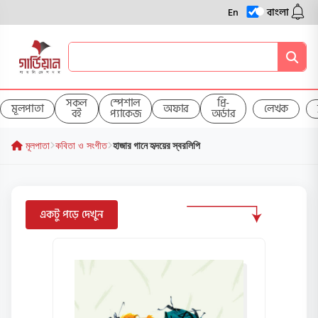
En
বাংলা
সকল
স্পেশাল
প্রি-
মূলপাতা
অফার
লেখক
বই
প্যাকেজ
অর্ডার
মূলপাতা
কবিতা ও সংগীত
হাজার গানে হৃদয়ের স্বরলিপি
একটু পড়ে দেখুন