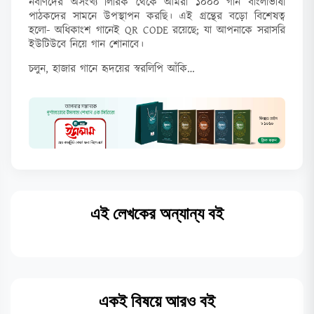
নবীণদের অসংখ্য লিরিক থেকে আমরা ১০০০ গান বাংলাভাষী
পাঠকদের সামনে উপস্থাপন করছি। এই গ্রন্থের বড়ো বিশেষত্ব
হলো- অধিকাংশ গানেই QR CODE রয়েছে; যা আপনাকে সরাসরি
ইউটিউবে নিয়ে গান শোনাবে।
চলুন, হাজার গানে হৃদয়ের স্বরলিপি আঁকি…
এই লেখকের অন্যান্য বই
একই বিষয়ে আরও বই