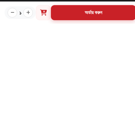
প্রয়োজনীয় লিংক
১
অর্ডার করুন
কীভাবে ওয়েবসাইটে অর্ডার করবেন?
গার্ডিয়ান পরিচিতি
পাণ্ডুলিপি শর্তাবলী
যোগাযোগ
ব্যবহারের শর্তাবলি
মূল্য পরিশোধ পদ্ধতি
ডেলিভারি নীতি
পণ্য ফেরত ও পরিবর্তন নীতি
মূল্য ফেরতনীতি
গ্রাহক তথ্য সংরক্ষণ নীতি
যোগাযোগ