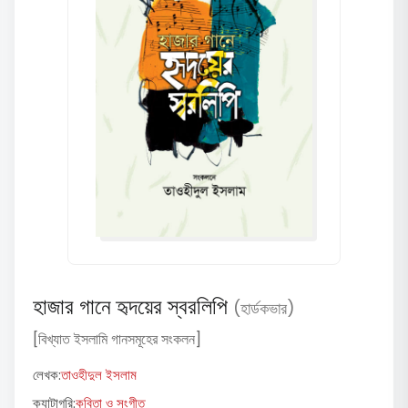
হাজার গানে হৃদয়ের স্বরলিপি
(হার্ডকভার)
[বিখ্যাত ইসলামি গানসমূহের সংকলন]
লেখক:
তাওহীদুল ইসলাম
ক্যাটাগরি:
কবিতা ও সংগীত