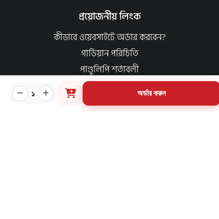
প্রয়োজনীয় লিংক
কীভাবে ওয়েবসাইটে অর্ডার করবেন?
গার্ডিয়ান পরিচিতি
পাণ্ডুলিপি শর্তাবলী
যোগাযোগ
১
অর্ডার করুন
ব্যবহারের শর্তাবলি
মূল্য পরিশোধ পদ্ধতি
ডেলিভারি নীতি
পণ্য ফেরত ও পরিবর্তন নীতি
মূল্য ফেরতনীতি
গ্রাহক তথ্য সংরক্ষণ নীতি
যোগাযোগ