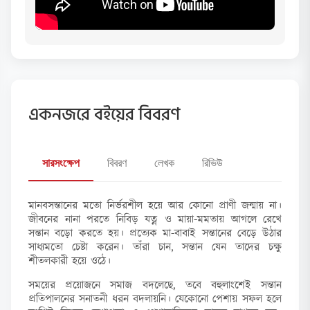
একনজরে বইয়ের বিবরণ
সারসংক্ষেপ
বিবরণ
লেখক
রিভিউ
মানবসন্তানের মতো নির্ভরশীল হয়ে আর কোনো প্রাণী জন্মায় না।
জীবনের নানা পরতে নিবিড় যত্ন ও মায়া-মমতায় আগলে রেখে
সন্তান বড়ো করতে হয়। প্রত্যেক মা-বাবাই সন্তানের বেড়ে উঠার
সাধ্যমতো চেষ্টা করেন। তাঁরা চান, সন্তান যেন তাদের চক্ষু
শীতলকারী হয়ে ওঠে।
সময়ের প্রয়োজনে সমাজ বদলেছে, তবে বহুলাংশেই সন্তান
প্রতিপালনের সনাতনী ধরন বদলায়নি। যেকোনো পেশায় সফল হলে