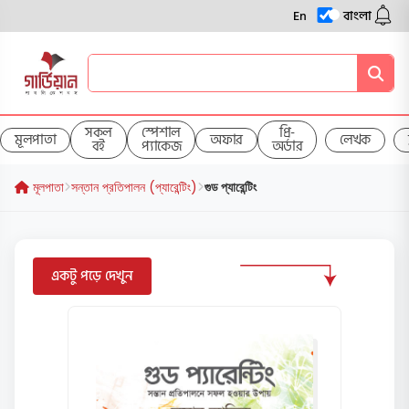
En
বাংলা
সকল
স্পেশাল
প্রি-
মূলপাতা
অফার
লেখক
বই
প্যাকেজ
অর্ডার
মূলপাতা
সন্তান প্রতিপালন (প্যারেন্টিং)
গুড প্যারেন্টিং
একটু পড়ে দেখুন