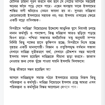
মৌলিক চাহিদা পূরণ করতে ব্যর্থ হলে সে পেটের তাগিদে সহজেই
অন্যের ফাঁদে পড়ে যেতে পারে। এহেন অবস্থায় তাকে ইসলামের
শান্তির বাণী শুনিয়েও তেমন ফায়দা হয় না। সুতরাং দরিদ্রতা
কোনোভাবেই ইসলামের সহায়ক নয়; বরং ইসলাম প্রসারের ক্ষেত্রে
একটি বড়ো প্রতিবন্ধক।
বিপরীতে ‘দারিদ্র্য’ বিমোচনের উদ্দেশ্যে আধুনিক যুগে নিয়তই চলছে
নানান কর্মসূচি ও পদক্ষেপ; কিন্তু দরিদ্রতা আরও ছড়িয়ে পড়ছে
দ্বিগুণ হারে। পশ্চিমা সভ্যতার অর্থনৈতিক তত্ত্ব অনুযায়ী সম্পদ
নির্দিষ্ট কিছু পক্ষের হাতে কুক্ষিগত হচ্ছে; বিপরীতে নিঃস্ব হচ্ছে
বৃহত্তর একটি মানবগোষ্ঠী। বিজ্ঞান ও প্রযুক্তিসমৃদ্ধ বর্তমান সভ্যতা
যেখানে দারিদ্র্য দূরীকরণে ব্যর্থ, সেখানে চৌদ্দশত বছর আগেই
ইসলাম সফল হয়েছিল দারিদ্র্যকে সীমানা ছাড়া করতে। জাকাত
নেওয়ার জন্য লোক খুঁজে পাওয়া যায়নি ইসলামি খিলাফতে!
কিন্তু কীভাবে সম্ভব হয়েছিল তা?
আসলে দারিদ্র্যমুক্ত সমাজ গঠনে ইসলামের রয়েছে নিজস্ব কিছু
পরিকল্পনা ও কর্মসূচি। দারিদ্র্য বিমোচনে ইসলাম গ্রন্থে আমরা এসব
পরিকল্পনা ও কর্মসূচির বিস্তর আলোচনা দ
েখতে পাব।