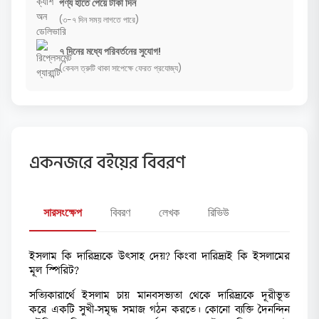
পণ্য হাতে পেয়ে টাকা দিন
(৩-৭ দিন সময় লাগতে পারে)
৭ দিনের মধ্যে পরিবর্তনের সুযোগ!
(কেবল ত্রুটি থাকা সাপেক্ষে ফেরত প্রযোজ্য)
একনজরে বইয়ের বিবরণ
সারসংক্ষেপ
বিবরণ
লেখক
রিভিউ
ইসলাম কি দারিদ্র্যকে উৎসাহ দেয়? কিংবা দারিদ্র্যই কি ইসলামের
মূল স্পিরিট?
সত্যিকারার্থে ইসলাম চায় মানবসভ্যতা থেকে দারিদ্র্যকে দূরীভূত
করে একটি সুখী-সমৃদ্ধ সমাজ গঠন করতে। কোনো ব্যক্তি দৈনন্দিন