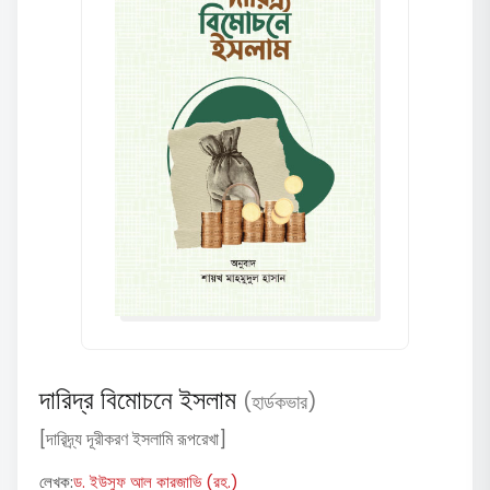
দারিদ্র বিমোচনে ইসলাম
(হার্ডকভার)
[দারিদ্র্য দূরীকরণ ইসলামি রূপরেখা]
লেখক:
ড. ইউসুফ আল কারজাভি (রহ.)