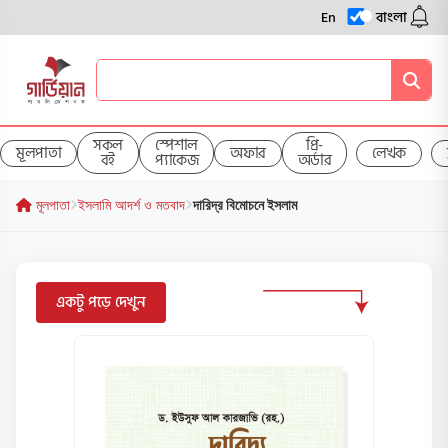
En
বাংলা
সকল
স্পেশাল
প্রি-
মূলপাতা
অফার
লেখক
বই
প্যাকেজ
অর্ডার
মূলপাতা
ইসলামি আদর্শ ও মতবাদ
দারিদ্র বিমোচনে ইসলাম
একটু পড়ে দেখুন