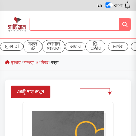
En
বাংলা
সকল
স্পেশাল
প্রি-
মূলপাতা
অফার
লেখক
বই
প্যাকেজ
অর্ডার
মূলপাতা
দাম্পত্য ও পরিবার
বন্ধন
একটু পড়ে দেখুন