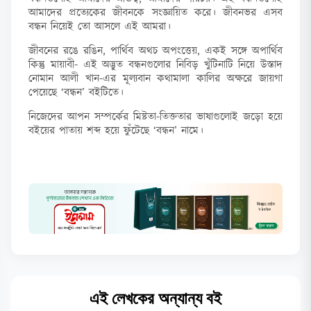
আমাদের প্রত্যেকের জীবনকে সংজ্ঞায়িত করে। জীবনভর এসব
বন্ধন নিয়েই তো আসলে এই আমরা।
জীবনের রঙে রঙিন, পার্থিব অথচ অপংত্তেয়, একই সঙ্গে অপার্থিব
কিন্তু মায়াবী- এই অদ্ভুত বন্ধনগুলোর নিবিড় খুঁটিনাটি নিয়ে উস্তাদ
নোমান আলী খান-এর মূল্যবান কথামালা কালির অক্ষরে জায়গা
পেয়েছে ‘বন্ধন’ বইটিতে।
নিজেদের আপন সম্পর্কের মিষ্টতা-তিক্ততার ভাষাগুলোই জড়ো হয়ে
বইয়ের পাতায় শব্দ হয়ে ফুঁটেছে ‘বন্ধন’ নামে।
এই লেখকের অন্যান্য বই