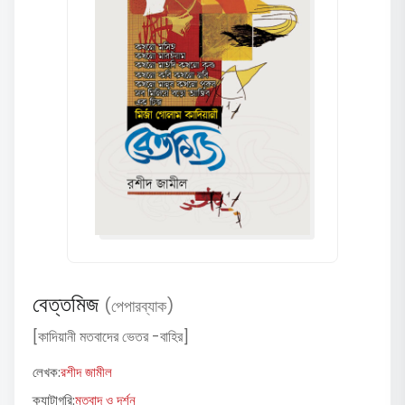
বেত্তমিজ
(পেপারব্যাক)
[কাদিয়ানী মতবাদের ভেতর -বাহির]
লেখক:
রশীদ জামীল
ক্যাটাগরি:
মতবাদ ও দর্শন