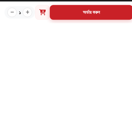
প্রয়োজনীয় লিংক
১
অর্ডার করুন
কীভাবে ওয়েবসাইটে অর্ডার করবেন?
গার্ডিয়ান পরিচিতি
পাণ্ডুলিপি শর্তাবলী
যোগাযোগ
ব্যবহারের শর্তাবলি
মূল্য পরিশোধ পদ্ধতি
ডেলিভারি নীতি
পণ্য ফেরত ও পরিবর্তন নীতি
মূল্য ফেরতনীতি
গ্রাহক তথ্য সংরক্ষণ নীতি
যোগাযোগ