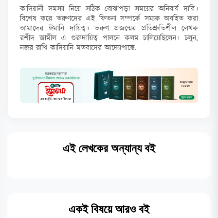
কাদিয়ানী সমস্যা নিয়ে সঠিক বোঝাপড়া সময়ের অনিবার্য দাবি।
বিশেষ করে তরুণদের এই ফিতনা সম্পর্কে সম্যক অবহিত করা
আমাদের ঈমানি দায়িত্ব। তরুণ প্রজন্মের প্রতিশ্রুতিশীল লেখক
রশীদ জামীল এ গুরুদায়িত্ব পালনে কলম চালিয়েছিলেন। চলুন,
নজর রাখি কাদিয়ানি মতবাদের আদ্যোপান্তে.
এই লেখকের অন্যান্য বই
একই বিষয়ে আরও বই