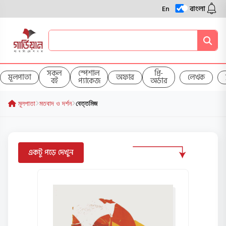
En
বাংলা
সকল
স্পেশাল
প্রি-
মূলপাতা
অফার
লেখক
বই
প্যাকেজ
অর্ডার
মূলপাতা
মতবাদ ও দর্শন
বেত্তমিজ
একটু পড়ে দেখুন