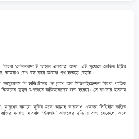
্ক্সবাদ’ কিংবা ‘লেলিনবাদ’-ই তাহলে একমাত্র আশা। এই সুযোগে ডেভিড হিউম
ব্যস, আমরাও চোখ বন্ধ করে আরাধ্য পথ হাতড়ে বেড়াই।
য়েলস পি হান্টিংটনের ‘দ্য ক্ল্যাশ অব সিভিলাইজেশন’ কিংবা প্যাট্টিক
ে বিজ্ঞানের তুমুল ঝগড়াতে নাস্তিক্যবাদের জন্ম হয়েছে। সে ঝগড়ায় ইসলাম
 মানুষের বানানো মূর্তির মতো আল্লাহ তায়ালাও একজন ভিত্তিহীন কল্পিত
 ব্যক্তির মনগড়া মতবাদ ‘ইসলাম’ আজকের দুনিয়ায় বড্ড সেকেলে, অচল