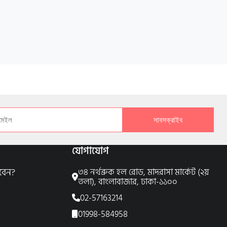
সাবসক্রাইব
যোগাযোগ
বেন?
৩৪ নর্থব্রুক হল রোড, মাদরাসা মার্কেট (২য়
তলা), বাংলাবাজার, ঢাকা-১১০০
02-57163214
01998-584958