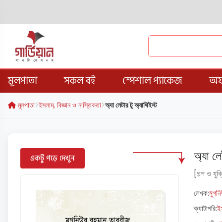
মূলপাতা
সকল বই
স্পেশাল প্যাকেজ
অফ
মূলপাতা
ইসলাম, বিজ্ঞান ও নাস্তিকতা
অ্যা লেটার টু অ্যাথিইস্ট
অ্যা লে
একটু পড়ে দেখুন
[গল্প ও যুক
লেখক:
মুগন
ক্যাটাগরি:
ই