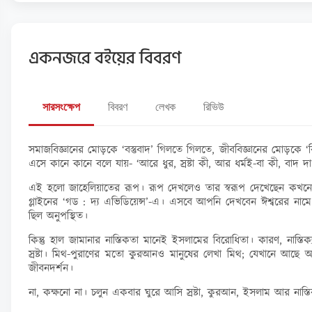
একনজরে বইয়ের বিবরণ
সারসংক্ষেপ
বিবরণ
লেখক
রিভিউ
সমাজবিজ্ঞানের মোড়কে ‘বস্তুবাদ’ গিলতে গিলতে, জীববিজ্ঞানের মোড়কে ‘বি
এসে কানে কানে বলে যায়- ‘আরে ধুর, স্রষ্টা কী, আর ধর্মই-বা কী, ব
এই হলো জাহেলিয়াতের রূপ। রূপ দেখলেও তার স্বরূপ দেখেছেন কখনো? সময়
গ্লাইনের ‘গড : দ্য এভিডিয়েন্স’-এ। এসবে আপনি দেখবেন ঈশ্বরের নামে ব
ছিল অনুপস্থিত।
কিন্তু হাল জামানার নাস্তিকতা মানেই ইসলামের বিরোধিতা। কারণ, নাস্
স্রষ্টা। মিথ-পুরাণের মতো কুরআনও মানুষের লেখা মিথ; যেখানে আছ
জীবনদর্শন।
না, কক্ষনো না। চলুন একবার ঘুরে আসি স্রষ্টা, কুরআন, ইসলাম আর নাস্ত