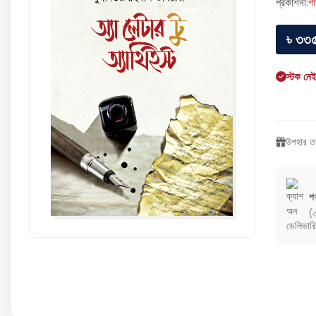
প্রকাশনী:
গা
৳ ৩৩
স্টক নে
উপহার তা
পণ
(৩