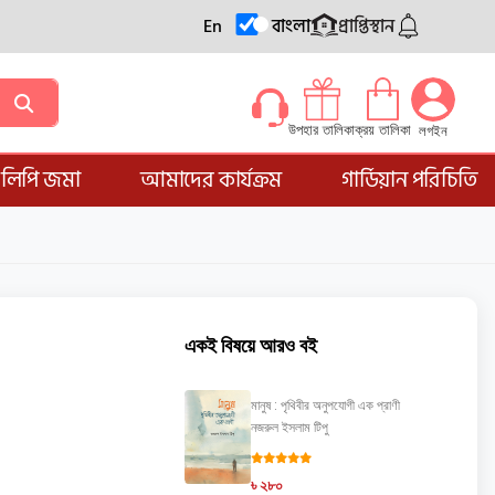
En
বাংলা
প্রাপ্তিস্থান
ক্রয় তালিকা
উপহার তালিকা
লগইন
্ডলিপি জমা
আমাদের কার্যক্রম
গার্ডিয়ান পরিচিতি
একই বিষয়ে আরও বই
মানুষ : পৃথিবীর অনুপযোগী এক প্রাণী
নজরুল ইসলাম টিপু
৳ ২৮০