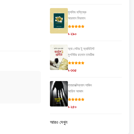
মুসলিম মস্তিষ্ক
আরমান ফিরমান
৳ ২৯০
অ্যা লেটার টু অ্যাথিইস্ট
মুগনিউর রহমান তাবরীজ
৳ ৩৩৫
প্যারাডক্সিক্যাল সাজিদ
আরিফ আজাদ
৳ ২৫০
আরও দেখুন