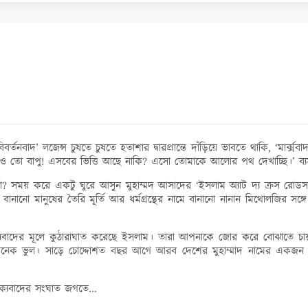
বর্তনবাদ’ লজেন্স চুষতে চুষতে হতাশার দ্বারপ্রান্তে দাঁড়িয়ে ভাবতে থাকি, ‘মার
াদ দাও তো বাপু! এসবের ভিত্তি আছে নাকি? এসো তোমাকে আলোর পথ দেখাচ্ছি।’ 
 করে একটু ঘুরে আসুন মুহাম্মদ আসাদের ‘ইসলাম অ্যাট দ্য ক্রস রোডস’ স্যামু
ানানো মানুষের তৈরি মূর্তি আর ধর্মগ্রন্থের নামে বানানো নানান মিথোলজির সঙ্গ
তিক্যবাদের মূলে কুঠারাঘাত করেছে ইসলাম। তারা আপনাকে জোর করে বোঝাতে চায়,
ে অনেক ভুল। সাড়ে চোদ্দোশত বছর আগে আরব দেশের মুহাম্মাদ নামের একজন
িক্যবাদের সংঘাত জগতে...