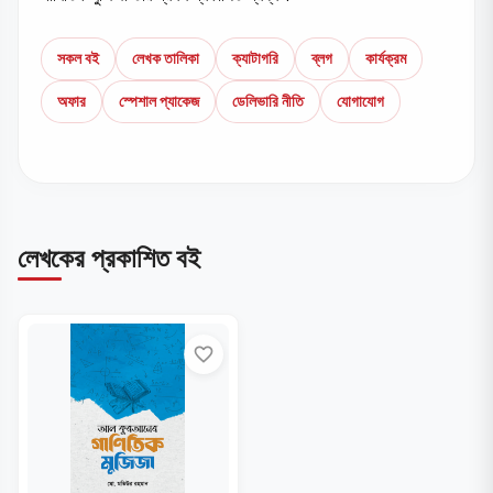
সকল বই
লেখক তালিকা
ক্যাটাগরি
ব্লগ
কার্যক্রম
অফার
স্পেশাল প্যাকেজ
ডেলিভারি নীতি
যোগাযোগ
লেখকের প্রকাশিত বই
favorite_border