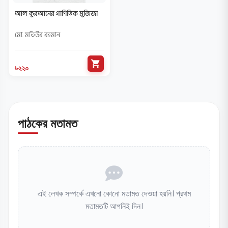
আল কুরআনের গাণিতিক মুজিজা
মো. মতিউর রহমান
shopping_cart
৳২২০
পাঠকের মতামত
এই লেখক সম্পর্কে এখনো কোনো মতামত দেওয়া হয়নি। প্রথম
মতামতটি আপনিই দিন।