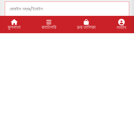
সাবসক্রাইব
মূলপাতা
ক্যাটাগরি
ক্রয় তালিকা
লগইন
সোশ্যাল মাধ্যমে যুক্ত থাকুন
বিশেষ ফিচার
আমাদের প্রকাশিত বইসমূহ
ব্লগ
লেখক
অফার
আমাদের স্পেশাল প্যাকেজসমূহ