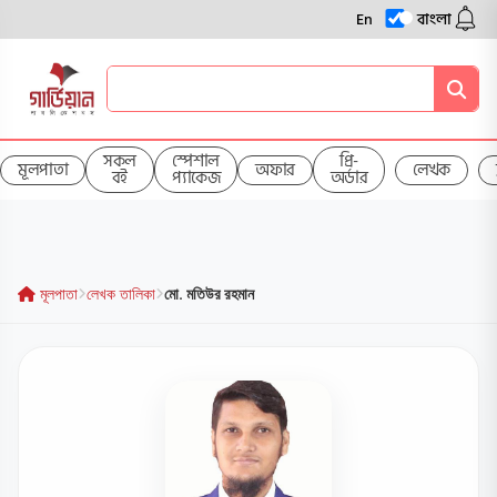
En
বাংলা
সকল
স্পেশাল
প্রি-
মূলপাতা
অফার
লেখক
বই
প্যাকেজ
অর্ডার
মূলপাতা
লেখক তালিকা
মো. মতিউর রহমান