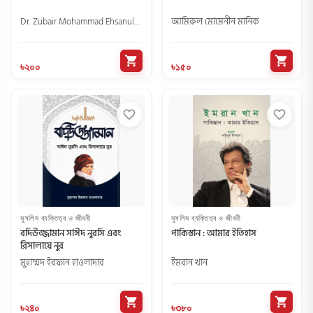
Dr. Zubair Mohammad Ehsanul Hoque
আমিরুল মোমেনীন মানিক
shopping_cart
shopping_cart
৳২০০
৳১৫০
favorite_border
favorite_border
মুসলিম ব্যক্তিত্ব ও জীবনী
মুসলিম ব্যক্তিত্ব ও জীবনী
বদিউজ্জামান সাঈদ নুরসি এবং
পাকিস্তান : আমার ইতিহাস
রিসালায়ে নুর
মুহাম্মদ ইরফান হাওলাদার
ইমরান খান
shopping_cart
shopping_cart
৳২৪০
৳৩৮০