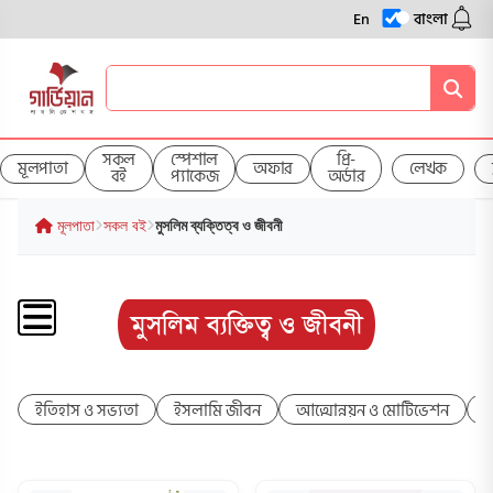
En
বাংলা
সকল
স্পেশাল
প্রি-
মূলপাতা
অফার
লেখক
বই
প্যাকেজ
অর্ডার
মূলপাতা
সকল বই
মুসলিম ব্যক্তিত্ব ও জীবনী
মুসলিম ব্যক্তিত্ব ও জীবনী
ইতিহাস ও সভ্যতা
ইসলামি জীবন
আত্মোন্নয়ন ও মোটিভেশন
ক