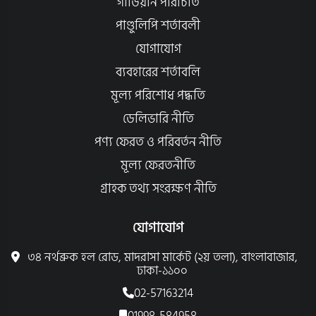
গার্ডিয়ান পরিচিতি
পাণ্ডুলিপি শর্তাবলী
যোগাযোগ
ব্যবহারের শর্তাবলি
মূল্য পরিশোধ পদ্ধতি
ডেলিভারি নীতি
পণ্য ফেরত ও পরিবর্তন নীতি
মূল্য ফেরতনীতি
গ্রাহক তথ্য সংরক্ষণ নীতি
যোগাযোগ
৩৪ নর্থব্রুক হল রোড, মাদরাসা মার্কেট (২য় তলা), বাংলাবাজার,
ঢাকা-১১০০
02-57163214
01998-584958