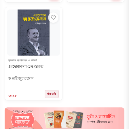
favorite_border
মুসলিম ব্যক্তিত্ব ও জীবনী
এরদোয়ান দ্যা চেঞ্জ মেকার
ড. হাফিজুর রহমান
স্টক নেই
৳৩১৫