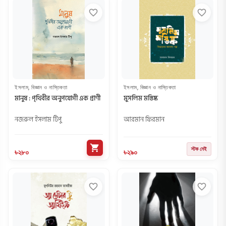
favorite_border
favorite_border
ইসলাম, বিজ্ঞান ও নাস্তিকতা
ইসলাম, বিজ্ঞান ও নাস্তিকতা
মানুষ : পৃথিবীর অনুপযোগী এক প্রাণী
মুসলিম মস্তিষ্ক
নজরুল ইসলাম টিপু
আরমান ফিরমান
shopping_cart
স্টক নেই
৳২৮০
৳২৯০
favorite_border
favorite_border