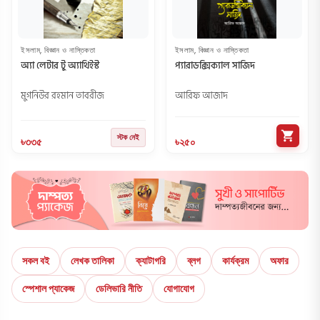
ইসলাম, বিজ্ঞান ও নাস্তিকতা
ইসলাম, বিজ্ঞান ও নাস্তিকতা
অ্যা লেটার টু অ্যাথিইস্ট
প্যারাডক্সিক্যাল সাজিদ
মুগনিউর রহমান তাবরীজ
আরিফ আজাদ
shopping_cart
স্টক নেই
৳৩৩৫
৳২৫০
সকল বই
লেখক তালিকা
ক্যাটাগরি
ব্লগ
কার্যক্রম
অফার
স্পেশাল প্যাকেজ
ডেলিভারি নীতি
যোগাযোগ