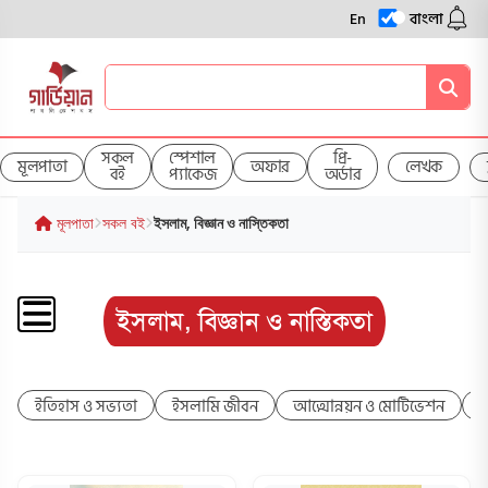
En
বাংলা
সকল
স্পেশাল
প্রি-
মূলপাতা
অফার
লেখক
বই
প্যাকেজ
অর্ডার
মূলপাতা
সকল বই
ইসলাম, বিজ্ঞান ও নাস্তিকতা
ইসলাম, বিজ্ঞান ও নাস্তিকতা
ইতিহাস ও সভ্যতা
ইসলামি জীবন
আত্মোন্নয়ন ও মোটিভেশন
ক