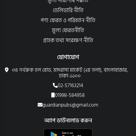
মূল্য পরিশোধ পদ্ধতি
ডেলিভারি নীতি
পণ্য ফেরত ও পরিবর্তন নীতি
মূল্য ফেরতনীতি
গ্রাহক তথ্য সংরক্ষণ নীতি
যোগাযোগ
৩৪ নর্থব্রুক হল রোড, মাদরাসা মার্কেট (২য় তলা), বাংলাবাজার,
ঢাকা-১১০০
02-57163214
01998-584958
guardianpubs@gmail.com
অ্যাপ ডাউনলোড করুন