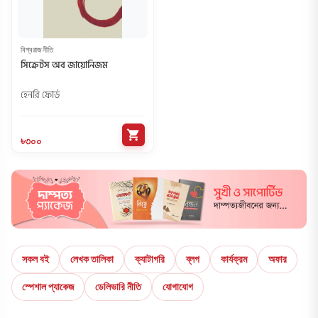
বিশ্বরাজনীতি
সিক্রেটস অব জায়োনিজম
হেনরি ফোর্ড
shopping_cart
৳৩০০
সকল বই
লেখক তালিকা
ক্যাটাগরি
ব্লগ
কার্যক্রম
অফার
স্পেশাল প্যাকেজ
ডেলিভারি নীতি
যোগাযোগ