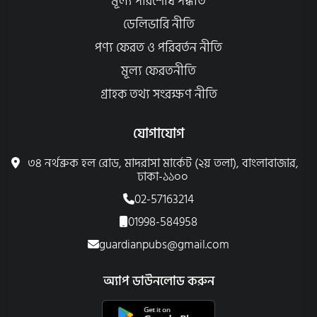
মূল্য পরিশোধ পদ্ধতি
ডেলিভারি নীতি
পণ্য ফেরত ও পরিবর্তন নীতি
মূল্য ফেরতনীতি
গ্রাহক তথ্য সংরক্ষণ নীতি
যোগাযোগ
৩৪ নর্থব্রুক হল রোড, মাদরাসা মার্কেট (২য় তলা), বাংলাবাজার,
ঢাকা-১১০০
02-57163214
01998-584958
guardianpubs@gmail.com
অ্যাপ ডাউনলোড করুন