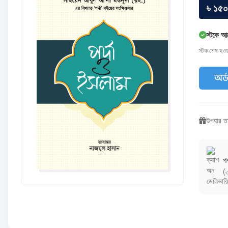
৳ ১৫০
স্টকে আ
স্টক শেষ হও
অর্
উপহার তা
পণ
(৩