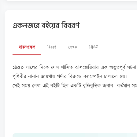
একনজরে বইয়ের বিবরণ
সারসংক্ষেপ
বিবরণ
লেখক
রিভিউ
১৯৫০ সালের দিকে ফ্রান্স শাসিত আলজেরিয়ায় এক অভূতপূর্ব ঘটনা ঘ
পৃথিবীর নানান জায়গায় পর্দার বিরুদ্ধে ক্যাম্পেইন চালানো হয়।
সেই সময় লেখা এই বইটি ছিল একটি বুদ্ধিবৃত্তিক জবাব। বর্তমান স