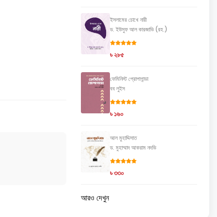
ইসলামের চোখে নারী
ড. ইউসুফ আল কারজাভি (রহ.)
৳ ২৮৫
ফেমিনিস্ট প্রোপাগান্ডা
বব লুইস
৳ ১৬০
আল মুহাদ্দিসাত
ড. মুহাম্মাদ আকরাম নদভি
৳ ৩৩০
আরও দেখুন