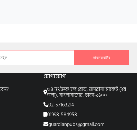
সাবসক্রাইব
যোগাযোগ
বেন?
৩৪ নর্থব্রুক হল রোড, মাদরাসা মার্কেট (২য়
তলা), বাংলাবাজার, ঢাকা-১১০০
02-57163214
01998-584958
guardianpubs@gmail.com