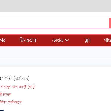
ার
প্রি-অর্ডার
ব্লগ
পাণ
লেখক
ও ইসলাম
(হার্ডকভার)
ানা আবুল আ’লা মওদূদী (রহ.)
রী বিষয়ক
র্ডিয়ান পাবলিকেশন্স