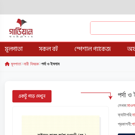
মূলপাতা
সকল বই
স্পেশাল প্যাকেজ
অফ
মূলপাতা
নারী বিষয়ক
পর্দা ও ইসলাম
পর্দা 
একটু পড়ে দেখুন
লেখক:
মাওল
ক্যাটাগরি:
না
প্রকাশনী:
গা