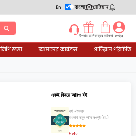
En
বাংলা
প্রাপ্তিস্থান
ক্রয় তালিকা
উপহার তালিকা
লগইন
্ডলিপি জমা
আমাদের কার্যক্রম
গার্ডিয়ান পরিচিতি
একই বিষয়ে আরও বই
পর্দা ও ইসলাম
মাওলানা আবুল আ’লা মওদূদী (রহ.)
৳ ১৫০