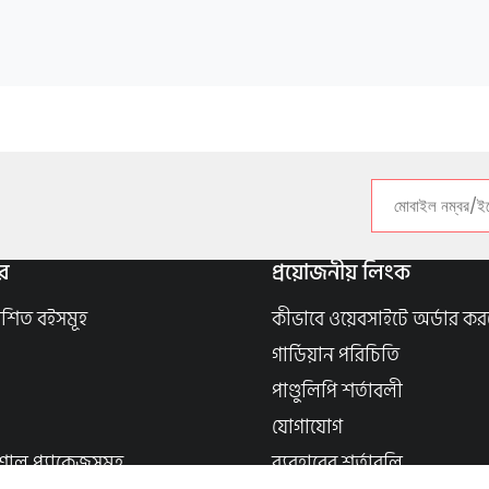
র
প্রয়োজনীয় লিংক
াশিত বইসমূহ
কীভাবে ওয়েবসাইটে অর্ডার কর
গার্ডিয়ান পরিচিতি
পাণ্ডুলিপি শর্তাবলী
যোগাযোগ
শাল প্যাকেজসমূহ
ব্যবহারের শর্তাবলি